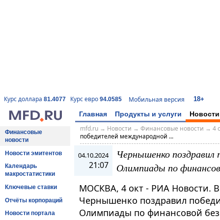
18+
Курс доллара
Курс евро
Мобильная версия
81.4077
94.0585
Главная
Продукты и услуги
Новости
mfd.ru
→
Новости
→
Финансовые новости
→
4 
Финансовые
победителей международной ...
новости
Чернышенко поздравил 
Новости эмитентов
04.10.2024
21:07
Олимпиады по финансов
Календарь
макростатистики
МОСКВА, 4 окт - РИА Новости.
Ключевые ставки
Чернышенко поздравил победи
Отчёты корпораций
Олимпиады по финансовой безо
Новости портала