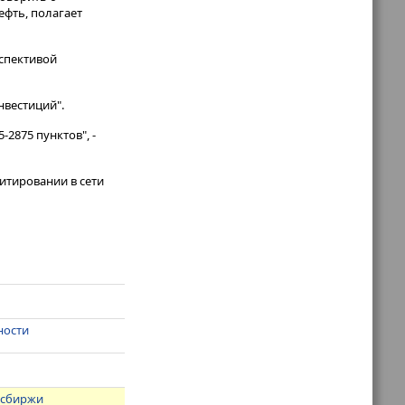
ефть, полагает
спективой
нвестиций".
2875 пунктов", -
итировании в сети
ности
осбиржи