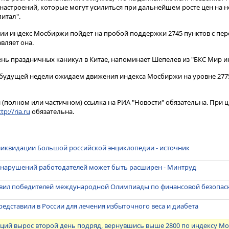
настроений, которые могут усилиться при дальнейшем росте цен на н
питал".
ии индекс Мосбиржи пойдет на пробой поддержки 2745 пунктов с пер
авляет она.
ь праздничных каникул в Китае, напоминает Шепелев из "БКС Мир и
 будущей недели ожидаем движения индекса Мосбиржи на уровне 2775-
(полном или частичном) ссылка на РИА "Новости" обязательна. При ц
tp://ria.ru
обязательна.
ликвидации Большой российской энциклопедии - источник
 нарушений работодателей может быть расширен - Минтруд
ил победителей международной Олимпиады по финансовой безопас
редставили в России для лечения избыточного веса и диабета
кций вырос второй день подряд, вернувшись выше 2800 по индексу М