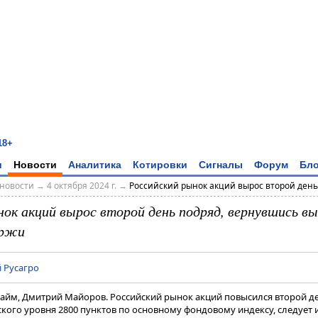
18+
и
Новости
Аналитика
Котировки
Сигналы
Форум
Бло
новости
→
4 октября 2024 г.
→
Российский рынок акций вырос второй день 
нок акций вырос второй день подряд, вернувшись в
иржи
 Русагро
райм, Дмитрий Майоров. Российский рынок акций повысился второй д
ого уровня 2800 пунктов по основному фондовому индексу, следует 