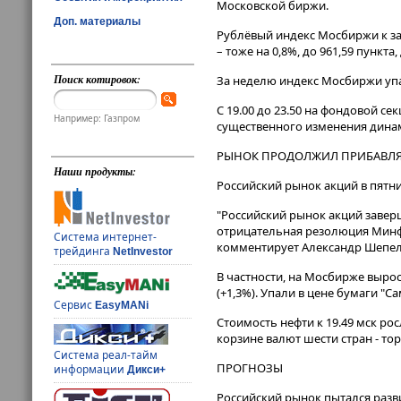
Московской биржи.
Доп. материалы
Рублёвый индекс Мосбиржи к за
– тоже на 0,8%, до 961,59 пункта, 
Поиск котировок:
За неделю индекс Мосбиржи упал 
С 19.00 до 23.50 на фондовой с
Например: Газпром
существенного изменения дина
РЫНОК ПРОДОЛЖИЛ ПРИБАВЛЯ
Наши продукты:
Российский рынок акций в пятн
"Российский рынок акций завер
отрицательная резолюция Минфи
Система интернет-
комментирует Александр Шепеле
трейдинга
NetInvestor
В частности, на Мосбирже выросл
(+1,3%). Упали в цене бумаги "Сам
Сервис
EasyMANi
Стоимость нефти к 19.49 мск рос
корзине валют шести стран - тор
Система реал-тайм
ПРОГНОЗЫ
информации
Дикси+
Российский рынок пытался разв