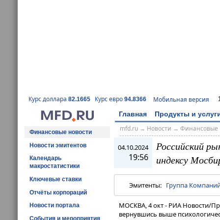
Курс доллара
Курс евро
Мобильная версия
82.1665
94.8366
Главная
Продукты и услуг
mfd.ru
→
Новости
→
Финансовые 
Финансовые новости
Российский ры
Новости эмитентов
04.10.2024
19:56
индексу Мосб
Календарь
макростатистики
Ключевые ставки
Эмитенты:
Группа Компаний
Отчёты корпораций
МОСКВА, 4 окт - РИА Новости/П
Новости портала
вернувшись выше психологическ
События и мероприятия