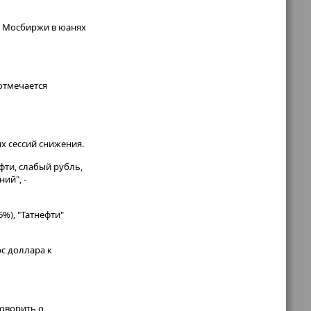
кс Мосбиржи в юанях
 отмечается
х сессий снижения.
фти, слабый рубль,
ий", -
6%), "Татнефти"
рс доллара к
говорить о