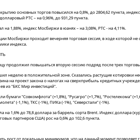
крытию основных торгов повысился на 0,8%, до 2804,62 пункта, инде
долларовый РТС – на 0,96%, до 931,29 пункта​​​.
на 1,88%, индекс Мосбиржи в юанях – на 3,08%, РТС - на 4,11%.
екции Мосбиржи проходит вечерняя торговая сессия, в ходе которой не
мики индекса.
ТЬ
ицу продолжил повышаться вторую сессию подряд после трех торговы
шил неделю в положительной зоне. Сказались растущие котировки не
на на проект закона о налогах на сверхприбыль кредитных учрежден
в из "БКС Мир инвестиций".
и бумаги "Совкомфлота" (+1,8%), "Русагро" (+1,7%), "Ростелекома" (+1,
олета" (-1,1%), ТКС (-1%), ПИКа (-1%), "Северстали" (-1%).
ла на 1,6% до 78,8 доллара за баррель сорта Brent. Индекс доллара (ку
говых партнеров США) рос на 0,6% до 102,6 пункта.
ить рост от локальных минимумов, что на данный момент позволяет 