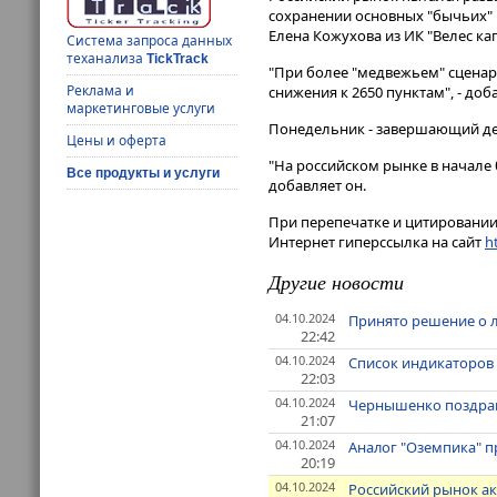
сохранении основных "бычьих" 
Елена Кожухова из ИК "Велес ка
Система запроса данных
теханализа
TickTrack
"При более "медвежьем" сценар
Реклама и
снижения к 2650 пунктам", - доб
маркетинговые услуги
Понедельник - завершающий ден
Цены и оферта
"На российском рынке в начале
Все продукты и услуги
добавляет он.
При перепечатке и цитировании 
Интернет гиперссылка на сайт
ht
Другие новости
04.10.2024
Принято решение о 
22:42
04.10.2024
Список индикаторов
22:03
04.10.2024
Чернышенко поздрав
21:07
04.10.2024
Аналог "Оземпика" п
20:19
04.10.2024
Российский рынок а