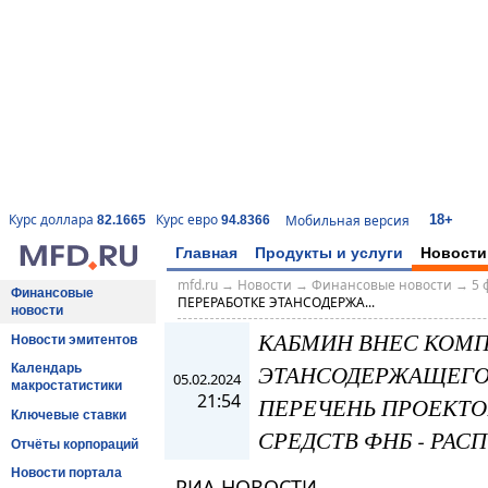
18+
Курс доллара
Курс евро
Мобильная версия
82.1665
94.8366
Главная
Продукты и услуги
Новости
mfd.ru
→
Новости
→
Финансовые новости
→
5 
Финансовые
ПЕРЕРАБОТКЕ ЭТАНСОДЕРЖА...
новости
КАБМИН ВНЕС КОМП
Новости эмитентов
ЭТАНСОДЕРЖАЩЕГО Г
Календарь
05.02.2024
макростатистики
21:54
ПЕРЕЧЕНЬ ПРОЕКТО
Ключевые ставки
СРЕДСТВ ФНБ - РА
Отчёты корпораций
Новости портала
РИА НОВОСТИ