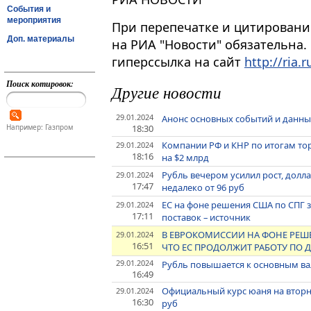
События и
мероприятия
При перепечатке и цитировани
Доп. материалы
на РИА "Новости" обязательна.
гиперссылка на сайт
http://ria.r
Поиск котировок:
Другие новости
29.01.2024
Анонс основных событий и данных
18:30
Например: Газпром
Компании РФ и КНР по итогам то
29.01.2024
18:16
на $2 млрд
Рубль вечером усилил рост, долла
29.01.2024
17:47
недалеко от 96 руб
ЕС на фоне решения США по СПГ 
29.01.2024
17:11
поставок – источник
В ЕВРОКОМИССИИ НА ФОНЕ РЕШЕ
29.01.2024
16:51
ЧТО ЕС ПРОДОЛЖИТ РАБОТУ ПО
29.01.2024
Рубль повышается к основным ва
16:49
Официальный курс юаня на вторник 
29.01.2024
16:30
руб