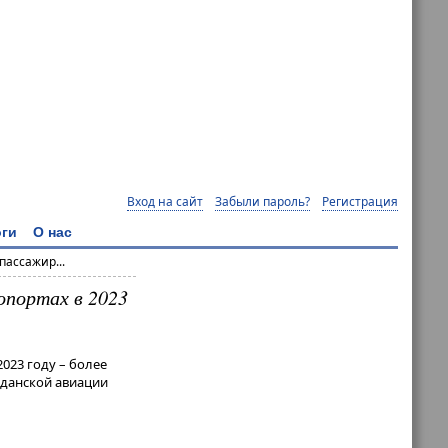
Вход на сайт
Забыли пароль?
Регистрация
ги
О нас
ассажир...
опортах в 2023
023 году – более
жданской авиации