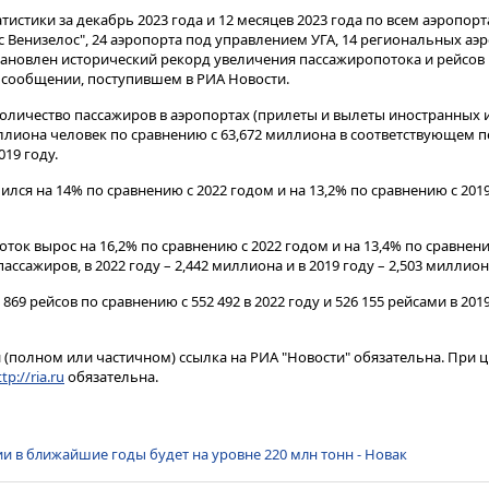
тистики за декабрь 2023 года и 12 месяцев 2023 года по всем аэропор
 Венизелос", 24 аэропорта под управлением УГА, 14 региональных аэ
установлен исторический рекорд увеличения пассажиропотока и рейсо
 в сообщении, поступившем в РИА Новости.
количество пассажиров в аэропортах (прилеты и вылеты иностранных 
ллиона человек по сравнению с 63,672 миллиона в соответствующем п
19 году.
ся на 14% по сравнению с 2022 годом и на 13,2% по сравнению с 2019 
ток вырос на 16,2% по сравнению с 2022 годом и на 13,4% по сравнению
ассажиров, в 2022 году – 2,442 миллиона и в 2019 году – 2,503 миллио
869 рейсов по сравнению с 552 492 в 2022 году и 526 155 рейсами в 2019
(полном или частичном) ссылка на РИА "Новости" обязательна. При ц
tp://ria.ru
обязательна.
ии в ближайшие годы будет на уровне 220 млн тонн - Новак