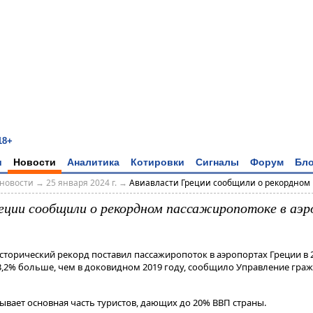
18+
и
Новости
Аналитика
Котировки
Сигналы
Форум
Бло
новости
→
25 января 2024 г.
→
Авиавласти Греции сообщили о рекордном п
еции сообщили о рекордном пассажиропотоке в аэр
сторический рекорд поставил пассажиропоток в аэропортах Греции в 2
13,2% больше, чем в доковидном 2019 году, сообщило Управление гра
вает основная часть туристов, дающих до 20% ВВП страны​​​.