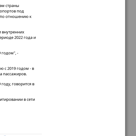
там страны
ропортов под
в по отношению к
и внутренних
ериоде 2022 года и
годом", -
 с 2019 годом - в
на пассажиров.
 году, говорится в
итировании в сети