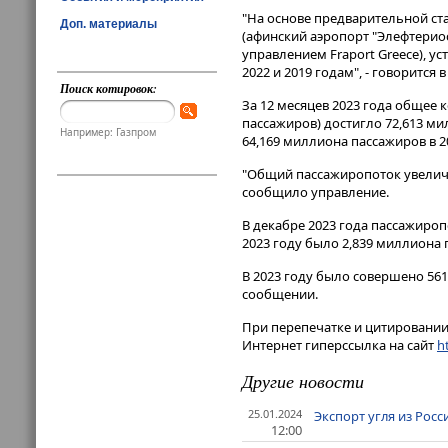
"На основе предварительной ста
Доп. материалы
(афинский аэропорт "Элефтериос
управлением Fraport Greece), 
2022 и 2019 годам", - говорится
Поиск котировок:
За 12 месяцев 2023 года общее 
пассажиров) достигло 72,613 ми
Например: Газпром
64,169 миллиона пассажиров в 20
"Общий пассажиропоток увеличил
сообщило управление.
В декабре 2023 года пассажиропо
2023 году было 2,839 миллиона п
В 2023 году было совершено 561 
сообщении.
При перепечатке и цитировании 
Интернет гиперссылка на сайт
ht
Другие новости
25.01.2024
Экспорт угля из Росс
12:00