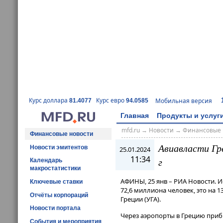
Курс доллара
Курс евро
Мобильная версия
81.4077
94.0585
Главная
Продукты и услуг
mfd.ru
→
Новости
→
Финансовые 
Финансовые новости
Авиавласти Гр
Новости эмитентов
25.01.2024
11:34
г
Календарь
макростатистики
АФИНЫ, 25 янв – РИА Новости. И
Ключевые ставки
72,6 миллиона человек, это на 
Отчёты корпораций
Греции (УГА).
Новости портала
Через аэропорты в Грецию прибы
События и мероприятия