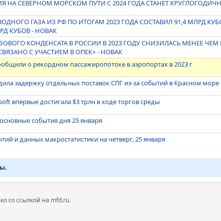
Я НА СЕВЕРНОМ МОРСКОМ ПУТИ С 2024 ГОДА СТАНЕТ КРУГЛОГОДИЧН
ОДНОГО ГАЗА ИЗ РФ ПО ИТОГАМ 2023 ГОДА СОСТАВИЛ 91,4 МЛРД КУ
ЛРД КУБОВ - НОВАК
ЗОВОГО КОНДЕНСАТА В РОССИИ В 2023 ГОДУ СНИЗИЛАСЬ МЕНЕЕ ЧЕМ 
СВЯЗАНО С УЧАСТИЕМ В ОПЕК+ - НОВАК
ообщили о рекордном пассажиропотоке в аэропортах в 2023 г
дила задержку отдельных поставок СПГ из-за событий в Красном море
oft впервые достигала $3 трлн в ходе торгов среды
основные события дня 25 января
тий и данных макростатистики на четверг, 25 января
ы.
 со ссылкой на mfd.ru.