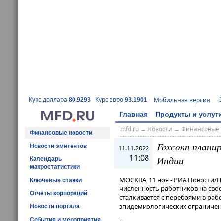
Курс доллара
Курс евро
Мобильная версия
80.9293
93.1901
Главная
Продукты и услуг
mfd.ru
→
Новости
→
Финансовые 
Финансовые новости
Foxconn планир
Новости эмитентов
11.11.2022
11:08
Индии
Календарь
макростатистики
МОСКВА, 11 ноя - РИА Новости/П
Ключевые ставки
численность работников на свое
Отчёты корпораций
сталкивается с перебоями в раб
эпидемиологических ограничений
Новости портала
События и мероприятия