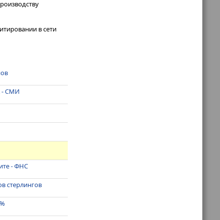
производству
итировании в сети
нов
 - СМИ
ите - ФНС
ов стерлингов
4%