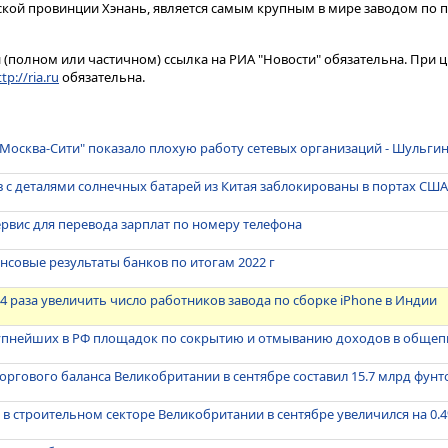
кой провинции Хэнань, является самым крупным в мире заводом по 
(полном или частичном) ссылка на РИА "Новости" обязательна. При ц
tp://ria.ru
обязательна.
"Москва-Сити" показало плохую работу сетевых организаций - Шульги
 с деталями солнечных батарей из Китая заблокированы в портах США
ервис для перевода зарплат по номеру телефона
нсовые результаты банков по итогам 2022 г
 4 раза увеличить число работников завода по сборке iPhone в Индии
рупнейших в РФ площадок по сокрытию и отмыванию доходов в общеп
оргового баланса Великобритании в сентябре составил 15.7 млрд фунт
в строительном секторе Великобритании в сентябре увеличился на 0.