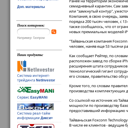
Ранее на территории экономиче
семидневный карантин​​​. Сам з
Доп. материалы
или "замкнутый контур", ужесто
Компания, в свою очередь, заяв
порядка 200 тысяч человек, с 1
Поиск котировок:
также сообщалось, что от огра
новых премиальных моделей iP
Например: Газпром
"Тайваньская компания Foxconn 
человек, наняв еще 53 тысячи ра
Наши продукты:
Как сообщает Рейтер, по слова
расположен завод по сборке iPh
расширения штата сотрудников 
технологический гигант сотрудн
Система интернет-
его словам, правительство обсу
трейдинга
NetInvestor
Кроме того, по словам правите
производства комплектующих д
Сервис
EasyMANi
Со ссылкой на источник из Тайв
мощности по производству базо
предоставивший информацию че
Система реал-тайм
информации
Дикси+
Тайваньская Foxconn Technolog
В числе ее клиентов - ведущие