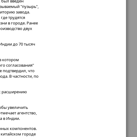
, был введен
азываемый "пузырь",
риторию завода.
 где трудятся
зни в городе. Ранее
роизводство двух
Индии до 70 тысяч
 в котором
ого согласования"
е подтвердил, что
да. В частности, по
 к расширению
тобы увеличить
тмечает агентство,
а в Индии.
онных компонентов.
 китайском городе