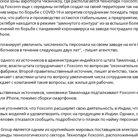
ской зоны аэропорта Чжэнчжоу, где располагается технопарк Foxconn
авод Foxconn еще с середины октября создал на своей территории так н
чив меры по борьбе с COVID-19 и запретив сотрудникам покидать тер
ила, что работа и производство остаются стабильными, а предприятие,
3 октября находится в режиме "замкнутого контура" из-за вспышки боле
ничений по борьбе с пандемией коронавируса на заводе пострадало п
hone.
планирует увеличить численность персонала на своем заводе на юге 
ботников в течение следующих двух лет", - пишет агентство.
м одного из источников в администрации индийского штата Тамилнад,
one, власти штата сотрудничают с Foxconn по вопросам "окончательн
фабрики. Второй правительственный источник, пишет агентство, такж
ичает с властями штата по вопросу увеличения числа сотрудников заво
ждает с компанией такие вопросы, как жилье для рабочих.
льственных источников, чиновники Тамилнада подталкивают Foxconn
ля iPhone, помимо сборки смартфонов.
аня уточняется, что Foxconn расширяет свою деятельность в Индии, ч
вых моделей и удовлетворить спрос на продукцию в Индии. Однако, о
ловек отказался сообщить подробности о планах по найму персонал
y Group является одним из крупнейших мировых поставщиков электр
 бренды технологического сектора. Технопарк Foxconn, расположенный