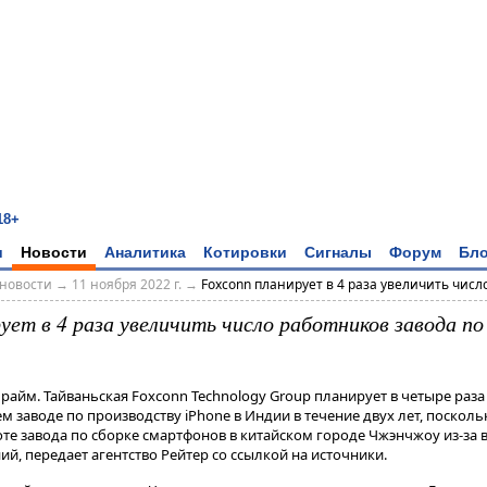
18+
и
Новости
Аналитика
Котировки
Сигналы
Форум
Бло
новости
→
11 ноября 2022 г.
→
Foxconn планирует в 4 раза увеличить число
ует в 4 раза увеличить число работников завода по 
райм. Тайваньская Foxconn Technology Group планирует в четыре раза
м заводе по производству iPhone в Индии в течение двух лет, поскол
оте завода по сборке смартфонов в китайском городе Чжэнчжоу из-за
, передает агентство Рейтер со ссылкой на источники.