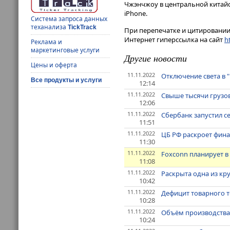
Чжэнчжоу в центральной китайс
iPhone.
Система запроса данных
теханализа
TickTrack
При перепечатке и цитировании 
Интернет гиперссылка на сайт
ht
Реклама и
маркетинговые услуги
Другие новости
Цены и оферта
11.11.2022
Отключение света в 
Все продукты и услуги
12:14
11.11.2022
Свыше тысячи грузов
12:06
11.11.2022
Сбербанк запустил с
11:51
11.11.2022
ЦБ РФ раскроет фина
11:30
11.11.2022
Foxconn планирует в
11:08
11.11.2022
Раскрыта одна из к
10:42
11.11.2022
Дефицит товарного т
10:28
11.11.2022
Объём производства 
10:24