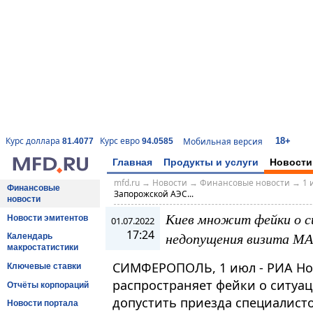
18+
Курс доллара
Курс евро
Мобильная версия
81.4077
94.0585
Главная
Продукты и услуги
Новости
mfd.ru
→
Новости
→
Финансовые новости
→
1 
Финансовые
Запорожской АЭС...
новости
Киев множит фейки о с
Новости эмитентов
01.07.2022
17:24
недопущения визита МА
Календарь
макростатистики
СИМФЕРОПОЛЬ, 1 июл - РИА Но
Ключевые ставки
распространяет фейки о ситуа
Отчёты корпораций
допустить приезда специалисто
Новости портала