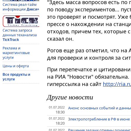
"Здесь масса вопросов есть по 
Система реал-тайм
по поводу экспериментов... пу
информации
Дикси+
это проверят и посмотрят. Уже
прессе о нахождении на станц
отходов, причем тех, которые с
Система запроса
данных теханализа
сказал он.
TickTrack
Реклама и
Рогов еще раз отметил, что на
маркетинговые
для проверки и контроля за си
услуги
Цены и оферта
При перепечатке и цитировани
Все продукты и
на РИА "Новости" обязательна.
услуги
гиперссылка на сайт
http://ria.r
Другие новости
01.07.2022
Анонс основных событий и данны
18:30
01.07.2022
Электропотребление в РФ в июне в
18:20
Решение задачи отмены роуминг
01.07.2022