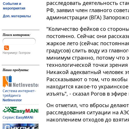
расследовать деятельность ста
События и
мероприятия
РФ, заявил член главного сове
администрации (ВГА) Запорожс
Доп. материалы
"Количество фейков со сторон
Поиск котировок:
постоянно​​​. Сейчас они расска
жаркое лето (сейчас постоянна
градусов) слить воду из главно
Например: Газпром
минимум странно, потому что э
технологической точки зрения 
Наши продукты:
Никакой адекватный человек эт
Рассказывают о том, что якобы
находится какое-то украинское
Система интернет-
изъять", - сказал Рогов в эфире
трейдинга
NetInvestor
Он отметил, что вбросы делают
расследования ситуации на АЭС
Сервис
EasyMANi
накоплением отходов до взятия