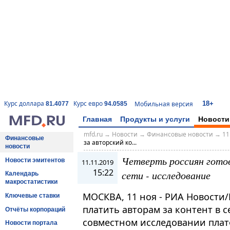
18+
Курс доллара
Курс евро
Мобильная версия
81.4077
94.0585
Главная
Продукты и услуги
Новости
mfd.ru
→
Новости
→
Финансовые новости
→
11
Финансовые
за авторский ко...
новости
Четверть россиян гото
Новости эмитентов
11.11.2019
15:22
сети - исследование
Календарь
макростатистики
МОСКВА, 11 ноя - РИА Новости/
Ключевые ставки
платить авторам за контент в с
Отчёты корпораций
совместном исследовании пла
Новости портала