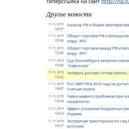
гиперссылка на сайт
http://ria.r
Другие новости
11.11.2019
Ушаков: РФ и Индия заинтересов
16:07
Оборот торговли РФ и Белоруссии 
11.11.2019
15:56
млрд - ФТС
Оборот торговли между РФ и Кита
11.11.2019
15:45
млрд - ФТС
Суд Люксембурга запретил платеж
11.11.2019
15:40
"Нафтогаза"
11.11.2019
Четверть россиян готова платить 
15:22
Рост ВВП РФ в 2019 году не дости
11.11.2019
14:47
Счетная палата
Чайка заявил о проблемах при о
11.11.2019
14:34
нацпроекты
Эффект ускорения бюджетных расх
11.11.2019
14:23
Юдаева
Экспертная трехсторонка по газу
11.11.2019
14:17
источник