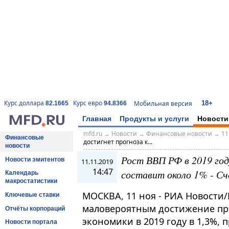
18+
Курс доллара
Курс евро
Мобильная версия
82.1665
94.8366
Главная
Продукты и услуги
Новости
mfd.ru
→
Новости
→
Финансовые новости
→
11
Финансовые
достигнет прогноза к...
новости
Рост ВВП РФ в 2019 год
Новости эмитентов
11.11.2019
14:47
составит около 1% - С
Календарь
макростатистики
МОСКВА, 11 ноя - РИА Новости/
Ключевые ставки
маловероятным достижение про
Отчёты корпораций
экономики в 2019 году в 1,3%, 
Новости портала