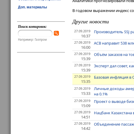
Аналитики прогнозировали повы
Доп. материалы
В годовом выражении индекс cor
Другие новости
Поиск котировок:
27.09.2019
Производитель SSJ р
16:37
Например: Газпром
27.09.2019
АСВ направит 538 мл
16:00
27.09.2019
Объём заказов на то
15:39
27.09.2019
Эксперт дал совет, 
15:39
27.09.2019
Базовая инфляция в С
15:35
Личные доходы амери
27.09.2019
15:33
на 0.1%
27.09.2019
Проект о выводе биз
15:09
27.09.2019
Нацбанк Казахстана 
14:51
27.09.2019
Объединение пассажи
14:42