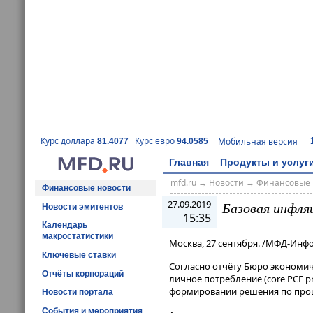
Курс доллара
Курс евро
Мобильная версия
81.4077
94.0585
Главная
Продукты и услуг
mfd.ru
→
Новости
→
Финансовые 
Финансовые новости
27.09.2019
Базовая инфля
Новости эмитентов
15:35
Календарь
макростатистики
Москва, 27 сентября. /МФД-Инф
Ключевые ставки
Согласно отчёту Бюро экономич
Отчёты корпораций
личное потребление (core PCE p
формировании решения по проце
Новости портала
События и мероприятия