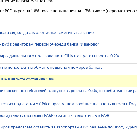
шение показателя на 0.2%.
e PCE вырос на 1.8% после повышения на 1.7% в июле (пересмотрено с 
ассказал, когда самолет может сменить название
н руб кредиторам первой очереди банка "Иваново"
вары длительного пользования в США в августе вырос на 0.2%
как не попасться на обман с подменой номеров банков
ША в августе составила 1.8%
канских потребителей в августе выросли на 0.4%, потребительские 
неса из-под статьи УК РФ о преступном сообществе вновь внесен в Гос
возмутили слова главы ЕАБР о единых валюте и ЦБ в ЕАЭС
ров предлагает оставить за аэропортами РФ решение по числу кури