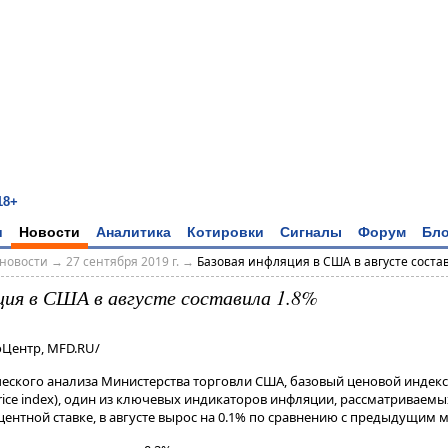
18+
и
Новости
Аналитика
Котировки
Сигналы
Форум
Бло
новости
→
27 сентября 2019 г.
→
Базовая инфляция в США в августе соста
ция в США в августе составила 1.8%
оЦентр, MFD.RU/
еского анализа Министерства торговли США, базовый ценовой индекс
rice index), один из ключевых индикаторов инфляции, рассматриваем
нтной ставке, в августе вырос на 0.1% по сравнению с предыдущим 