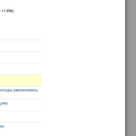
+1.6%).
расходы увеличились
думу
лок