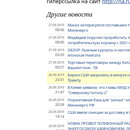
гиперссылка на сайт
http://ria.r
Другие новости
Минск интересуется поставками т
27.09.2019
08:06
Минэнерго
Медведев поручил проработать 
27.09.2019
08:00
потребительскую корзину с 2021 
ОБЗОР Лыжные курорты и настоящ
27.09.2019
03:20
японская Ниигата
Торговые переговоры между Кита
27.09.2019
00:27
Вашингтоне - ТВ
Биржи США закрылись в минусе н
26.09.2019
23:31
Трампу
В Киеве заявили, что главы МИД
26.09.2019
21:47
"Северному потоку-2"
Нормативная база для "умных" эл
26.09.2019
20:58
Минэнерго РФ
26.09.2019
США ввели санкции за доставку в
19:14
НОВАК ПРОВЕЛ ТЕЛЕФОННЫЙ РАЗ
26.09.2019
ЭНЕРГОСОЮЗУ ШЕФЧОВИЧЕМ, ОБС