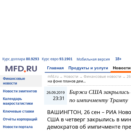
18+
Курс доллара
Курс евро
Мобильная версия
80.9293
93.1901
Главная
Продукты и услуги
Новости
mfd.ru
→
Новости
→
Финансовые новости
→
26
Финансовые
на фоне планов дем...
новости
Биржи США закрылись в
Новости эмитентов
26.09.2019
23:31
по импичменту Трампу
Календарь
макростатистики
ВАШИНГТОН, 26 сен – РИА Нов
Ключевые ставки
США в четверг закрылись в ми
Отчёты корпораций
демократов об импичменте пре
Новости портала