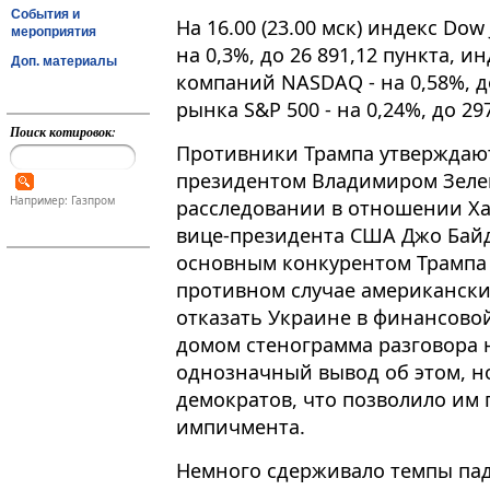
События и
На 16​​​.00 (23.00 мск) индекс D
мероприятия
на 0,3%, до 26 891,12 пункта, 
Доп. материалы
компаний NASDAQ - на 0,58%, д
рынка S&P 500 - на 0,24%, до 29
Поиск котировок:
Противники Трампа утверждают,
президентом Владимиром Зелен
Например: Газпром
расследовании в отношении Ха
вице-президента США Джо Байд
основным конкурентом Трампа н
противном случае американски
отказать Украине в финансов
домом стенограмма разговора н
однозначный вывод об этом, но
демократов, что позволило им
импичмента.
Немного сдерживало темпы пад