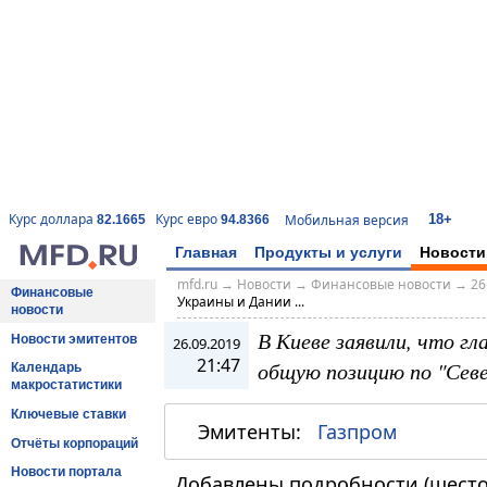
18+
Курс доллара
Курс евро
Мобильная версия
82.1665
94.8366
Главная
Продукты и услуги
Новости
mfd.ru
→
Новости
→
Финансовые новости
→
26
Финансовые
Украины и Дании ...
новости
В Киеве заявили, что 
Новости эмитентов
26.09.2019
21:47
общую позицию по "Сев
Календарь
макростатистики
Ключевые ставки
Эмитенты:
Газпром
Отчёты корпораций
Новости портала
Добавлены подробности (шесто