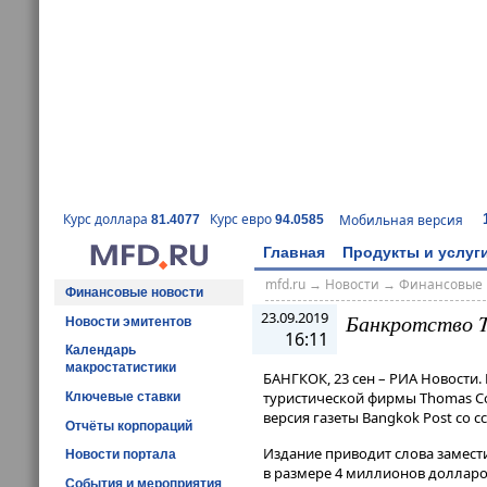
Курс доллара
Курс евро
Мобильная версия
81.4077
94.0585
Главная
Продукты и услуг
mfd.ru
→
Новости
→
Финансовые 
Финансовые новости
23.09.2019
Банкротство 
Новости эмитентов
16:11
Календарь
макростатистики
БАНГКОК, 23 сен – РИА Новости.
туристической фирмы Thomas Co
Ключевые ставки
версия газеты Bangkok Post со с
Отчёты корпораций
Издание приводит слова замест
Новости портала
в размере 4 миллионов долларов
События и мероприятия