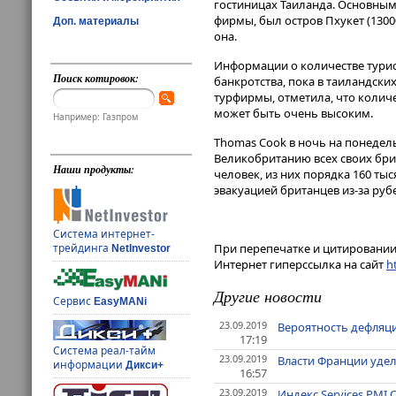
гостиницах Таиланда​​​. Основ
фирмы, был остров Пхукет (1300
Доп. материалы
она.
Информации о количестве турис
Поиск котировок:
банкротства, пока в таиландски
турфирмы, отметила, что количе
может быть очень высоким.
Например: Газпром
Thomas Cook в ночь на понедел
Великобританию всех своих брит
Наши продукты:
человек, из них порядка 160 ты
эвакуацией британцев из-за руб
Система интернет-
При перепечатке и цитировании 
трейдинга
NetInvestor
Интернет гиперссылка на сайт
ht
Другие новости
Сервис
EasyMANi
23.09.2019
Вероятность дефляци
17:19
Система реал-тайм
23.09.2019
Власти Франции уде
информации
Дикси+
16:57
23.09.2019
Индекс Services PMI 