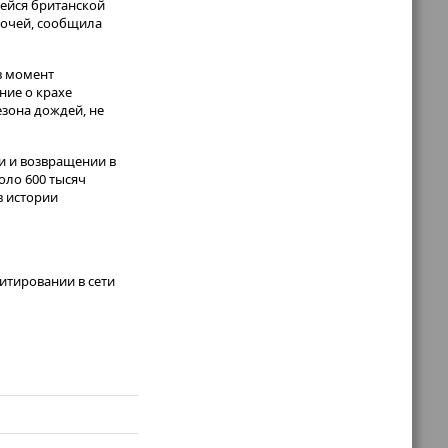
шейся британской
 ночей, сообщила
в момент
ние о крахе
езона дождей, не
и и возвращении в
оло 600 тысяч
в истории
итировании в сети