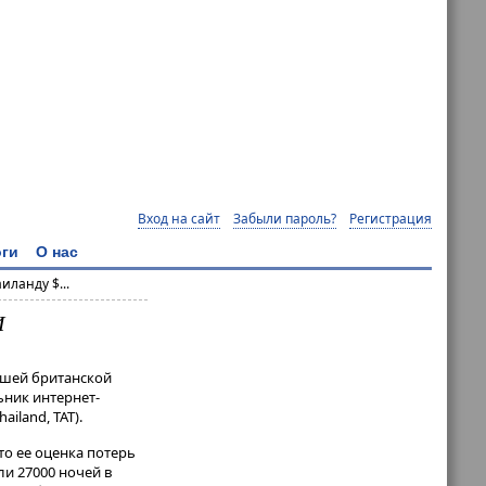
Вход на сайт
Забыли пароль?
Регистрация
ги
О нас
иланду $...
И
ейшей британской
ьник интернет-
iland, ТАТ).
то ее оценка потерь
ли 27000 ночей в