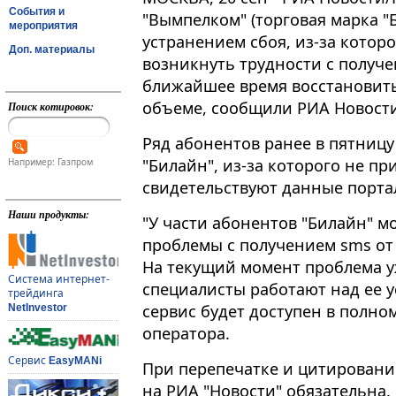
События и
"Вымпелком" (торговая марка "
мероприятия
устранением сбоя, из-за которо
Доп. материалы
возникнуть трудности с получе
ближайшее время восстановить
объеме, сообщили РИА Новости
Поиск котировок:
Ряд абонентов ранее в пятницу
"Билайн", из-за которого не пр
Например: Газпром
свидетельствуют данные портала 
Наши продукты:
"У части абонентов "Билайн" 
проблемы с получением sms от
На текущий момент проблема 
Система интернет-
специалисты работают над ее 
трейдинга
сервис будет доступен в полном
NetInvestor
оператора.
Сервис
EasyMANi
При перепечатке и цитировани
на РИА "Новости" обязательна.