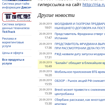
гиперссылка на сайт
http://ria.r
Система реал-тайм
информации
Дикси+
Другие новости
МОЛДАВИЯ И ГАЗПРОМ ПРЕДВА
20.09.2019
Система запроса
18:01
НЫНЕШНЕГО ДОГОВОРА НА ПОСТА
данных теханализа
TickTrack
Представитель Фридмана отверг о
20.09.2019
17:47
Испании
Реклама и
маркетинговые
ПРЕДСТАВИТЕЛЬ ФРИДМАНА ВЫРА
20.09.2019
услуги
17:36
ПРИ РАССМОТРЕНИИ ДЕЛА ПО ГР
Цены и оферта
20.09.2019
РЖД назвали дату запуска модерн
17:31
Все продукты и
20.09.2019
"Билайн" обещает в ближайшее вр
услуги
16:49
20.09.2019
Мобильное приложение ВТБ врем
16:20
20.09.2019
ОБЗОР – Рынок акций РФ снижает
15:55
Brexit может привести к снижению
20.09.2019
15:39
центробанка
Сбербанк рассказал, как многоде
20.09.2019
15:30
ипотеку