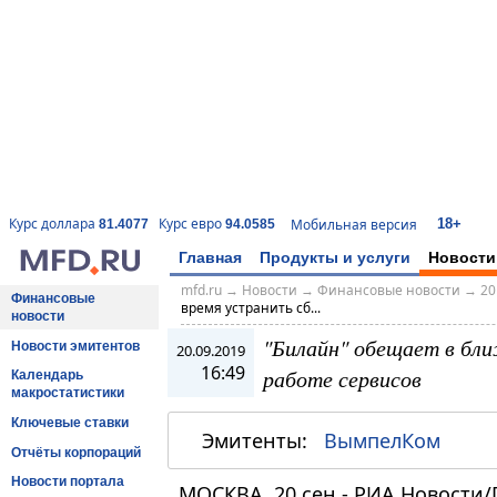
18+
Курс доллара
Курс евро
Мобильная версия
81.4077
94.0585
Главная
Продукты и услуги
Новости
mfd.ru
→
Новости
→
Финансовые новости
→
20
Финансовые
время устранить сб...
новости
"Билайн" обещает в бл
Новости эмитентов
20.09.2019
16:49
работе сервисов
Календарь
макростатистики
Ключевые ставки
Эмитенты:
ВымпелКом
Отчёты корпораций
Новости портала
МОСКВА, 20 сен - РИА Новости