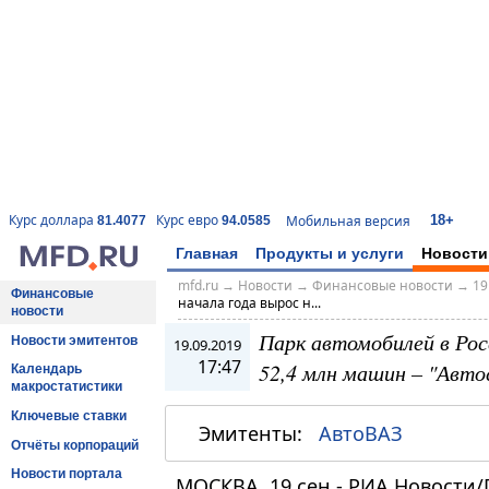
18+
Курс доллара
Курс евро
Мобильная версия
81.4077
94.0585
Главная
Продукты и услуги
Новости
mfd.ru
→
Новости
→
Финансовые новости
→
19
Финансовые
начала года вырос н...
новости
Парк автомобилей в Росс
Новости эмитентов
19.09.2019
17:47
52,4 млн машин – "Авт
Календарь
макростатистики
Ключевые ставки
Эмитенты:
АвтоВАЗ
Отчёты корпораций
Новости портала
МОСКВА, 19 сен - РИА Новости/