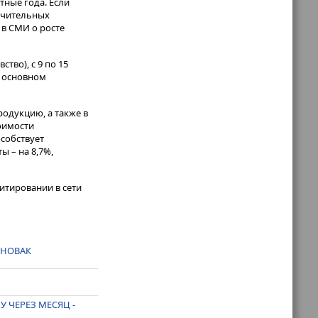
е года​​​. Если
начительных
 в СМИ о росте
во), с 9 по 15
в основном
родукцию, а также в
оимости
собствует
ы – на 8,7%,
итировании в сети
 НОВАК
 ЧЕРЕЗ МЕСЯЦ -