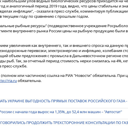
ак наибольший улов водных биологических ресурсов приходится на четны
год и аналогичный период 2019 года, видно, что цены стабильны и з
еделах инфляции", - сказали в пресс-службе, комментируя публикации
и в текущем году по сравнению с прошлым годом.
льные рыбные ресурсы" (подведомственное учреждение Росрыболовст
сегменте внутреннего рынка России цены на рыбную продукцию были 
нием увеличения как внутреннего, так и внешнего спроса на данную п
лезнодорожные перевозки, электроэнергию и инфляцию, колебания ст
ющий объем предложения с промысла в Дальневосточном регионе спо
ы рыб. Так, за отчетный период стоимость нерки снизилась на 4%, кет
в пресс-службе.
(полном или частичном) ссылка на РИА "Новости" обязательна. При ц
tp://ria.ru
обязательна.
АТЬ УКРАИНЕ ВЫГОДНОСТЬ ПРЯМЫХ ПОСТАВОК РОССИЙСКОГО ГАЗА -
оссии с начала года вырос на 1,35%, до 52,4 млн машин – "Автостат"
ДОГОВОРИЛИСЬ ПРОДОЛЖИТЬ ТРЕХСТОРОННИЕ КОНСУЛЬТАЦИИ ПО ГАЗУ