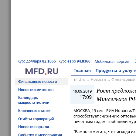
Курс доллара
Курс евро
Мобильная версия
82.1665
94.8366
Главная
Продукты и услуг
mfd.ru
→
Новости
→
Финансовые 
Финансовые новости
Рост предложе
Новости эмитентов
19.09.2019
17:09
Минсельхоз Р
Календарь
макростатистики
МОСКВА, 19 сен - РИА Новости
Ключевые ставки
способствует снижению оптовых
Отчёты корпораций
нечетным годам, сообщили журн
Новости портала
"Важно отметить, что, исходя и
События и мероприятия