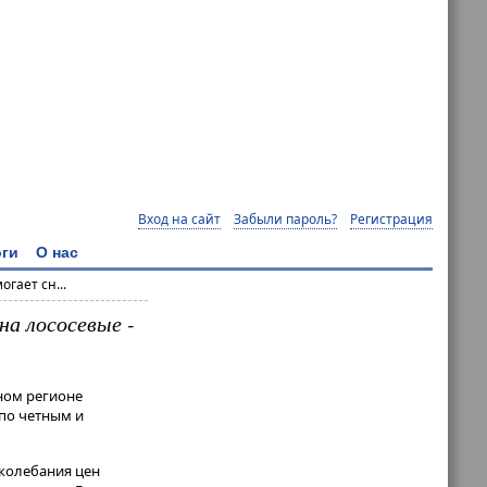
Вход на сайт
Забыли пароль?
Регистрация
ги
О нас
гает сн...
а лососевые -
ном регионе
 по четным и
 колебания цен