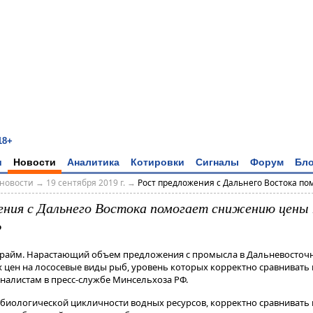
18+
и
Новости
Аналитика
Котировки
Сигналы
Форум
Бло
новости
→
19 сентября 2019 г.
→
Рост предложения с Дальнего Востока помо
ния с Дальнего Востока помогает снижению цены н
Ф
/Прайм. Нарастающий объем предложения с промысла в Дальневосточ
 цен на лососевые виды рыб, уровень которых корректно сравнивать
алистам в пресс-службе Минсельхоза РФ.
з биологической цикличности водных ресурсов, корректно сравнивать