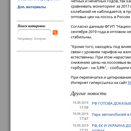
четных и нечетных годов, так к
сравнивать мониторинг за 2017 
Доп. материалы
колебаний не наблюдается, в пр
оптовых цен на лосось в Росси
Поиск котировок:
Согласно данным ФГУП "Национа
сентября 2019 года в оптовом 
стабильны.
Например: Газпром
"Кроме того, находясь под влия
связи с уровнем тарифов на же
естественны. При этом нараста
снижению цены на лососевые вид
горбуши – на 3,8%", - сообщили 
При перепечатке и цитировании 
Интернет гиперссылка на сайт
ht
Другие новости
19.09.2019
РФ ГОТОВА ДОКАЗЫВ
17:59
19.09.2019
Парк автомобилей в Р
17:47
РФ, ЕК И УКРАИНА 
19.09.2019
17:31
НОВАК