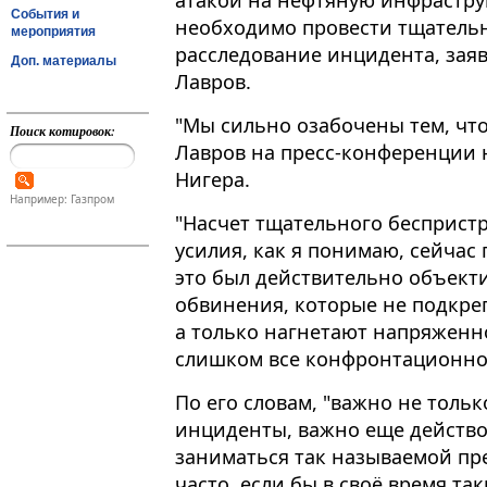
атакой на нефтяную инфрастру
События и
необходимо провести тщательн
мероприятия
расследование инцидента, заяв
Доп. материалы
Лавров.
"Мы сильно озабочены тем, что
Поиск котировок:
Лавров на пресс-конференции 
Нигера​​​.
Например: Газпром
"Насчет тщательного беспристр
усилия, как я понимаю, сейчас
это был действительно объект
обвинения, которые не подкре
а только нагнетают напряженнос
слишком все конфронтационно"
По его словам, "важно не тольк
инциденты, важно еще действо
заниматься так называемой пр
часто, если бы в своё время т