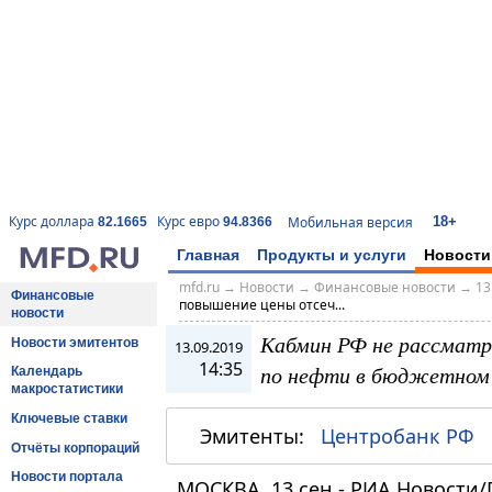
18+
Курс доллара
Курс евро
Мобильная версия
82.1665
94.8366
Главная
Продукты и услуги
Новости
mfd.ru
→
Новости
→
Финансовые новости
→
13
Финансовые
повышение цены отсеч...
новости
Кабмин РФ не рассматр
Новости эмитентов
13.09.2019
14:35
по нефти в бюджетном 
Календарь
макростатистики
Ключевые ставки
Эмитенты:
Центробанк РФ
Отчёты корпораций
Новости портала
МОСКВА, 13 сен - РИА Новости/