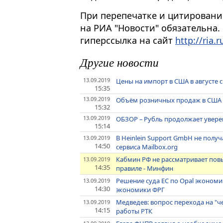
При перепечатке и цитировани
на РИА "Новости" обязательна.
гиперссылка на сайт
http://ria.r
Другие новости
13.09.2019
Цены на импорт в США в августе 
15:35
13.09.2019
Объём розничных продаж в США в
15:32
13.09.2019
ОБЗОР – Рубль продолжает уверен
15:14
В Heinlein Support GmbH не полу
13.09.2019
14:50
сервиса Mailbox.org
Кабмин РФ не рассматривает по
13.09.2019
14:35
правиле - Минфин
Решение суда ЕС по Opal экономи
13.09.2019
14:30
экономики ФРГ
Медведев: вопрос перехода на "
13.09.2019
14:15
работы РТК