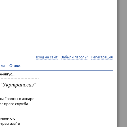
Вход на сайт
Забыли пароль?
Регистрация
ги
О нас
-авгус...
 "Укртрансгаз"
ны Европы в январе-
рг пресс-служба
авнению с
трасгаза" в