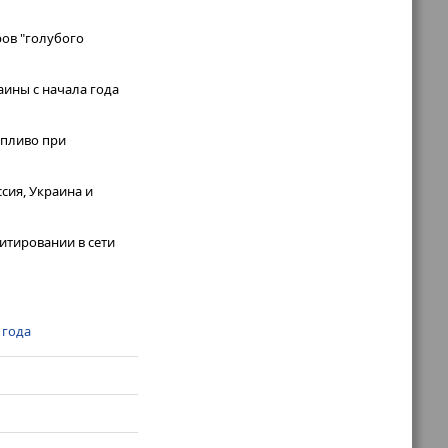
ров "голубого
аины с начала года
опливо при
сия, Украина и
итировании в сети
 года