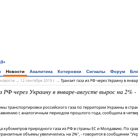
18+
и
Новости
Аналитика
Котировки
Сигналы
Форум
Бло
новости
→
12 сентября 2019 г.
→
Транзит газа из РФ через Украину в январе
з РФ через Украину в январе-августе вырос на 2% -
ъемы транспортировки российского газа по территории Украины в стра
сравнению с аналогичным периодом прошлого года, сообщила в четве
а кубометров природного газа из РФ в страны ЕС и Молдавию​​​. По ср
анзитные объемы увеличились на 2%", - говорится в сообщении "Укр