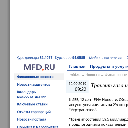
Курс доллара
Курс евро
Мобильная версия
81.4077
94.0585
Главная
Продукты и услуг
mfd.ru
→
Новости
→
Финансовые 
Финансовые новости
12.09.2019
Транзит газа и
Новости эмитентов
09:22
Календарь
макростатистики
КИЕВ, 12 сен - РИА Новости. Об
августе увеличились на 2% по 
Ключевые ставки
"Укртрансгаза".
Отчёты корпораций
"Транзит составил 59,5 миллиард
Новости портала
прошлогодними показателями тр
События и мероприятия