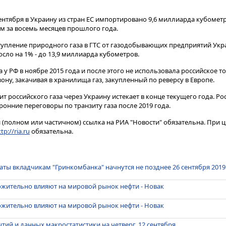
сентября в Украину из стран ЕС импортировано 9,6 миллиарда кубомет
ем за восемь месяцев прошлого года.
ступление природного газа в ГТС от газодобывающих предприятий Укр
осло на 1% - до 13,9 миллиарда кубометров.
а у РФ в ноябре 2015 года и после этого не использовала российское т
ону, закачивая в хранилища газ, закупленный по реверсу в Европе.
т российского газа через Украину истекает в конце текущего года. Рос
онние переговоры по транзиту газа после 2019 года.
(полном или частичном) ссылка на РИА "Новости" обязательна. При ц
tp://ria.ru
обязательна.
аты вкладчикам "Гринкомбанка" начнутся не позднее 26 сентября 2019
ожительно влияют на мировой рынок нефти - Новак
ожительно влияют на мировой рынок нефти - Новак
тий и данных макростатистики на четверг, 12 сентября