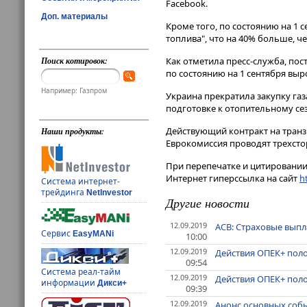
Facebook.
Доп. материалы
Кроме того, по состоянию на 1 
топлива", что на 40% больше, ч
Поиск котировок:
Как отметила пресс-служба, по
по состоянию на 1 сентября выр
Например: Газпром
Украина прекратила закупку газ
подготовке к отопительному сез
Действующий контракт на транзи
Наши продукты:
Еврокомиссия проводят трехстор
При перепечатке и цитировании 
Интернет гиперссылка на сайт
ht
Система интернет-
трейдинга
NetInvestor
Другие новости
12.09.2019
АСВ: Страховые выпл
Сервис
EasyMANi
10:00
12.09.2019
Действия ОПЕК+ пол
09:54
Система реал-тайм
12.09.2019
Действия ОПЕК+ пол
информации
Дикси+
09:39
12.09.2019
Анонс основных собы