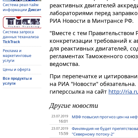
реактивных двигателей аккре
Система реал-тайм
информации
Дикси+
лабораториями перед заправко
РИА Новости в Минтрансе РФ.
"Вместе с тем Правительством
Система запроса
данных теханализа
конкретизации требований к а
TickTrack
для реактивных двигателей, с
Реклама и
регламентах Таможенного союза
маркетинговые
услуги
ведомства.
Цены и оферта
При перепечатке и цитировани
Все продукты и
на РИА "Новости" обязательна.
услуги
гиперссылка на сайт
http://ria.r
Другие новости
23.07.2019
МВФ повысил прогноз цен на нефть 
16:01
Финляндия не будет препятствова
23.07.2019
15:59
"Северному потоку-2"