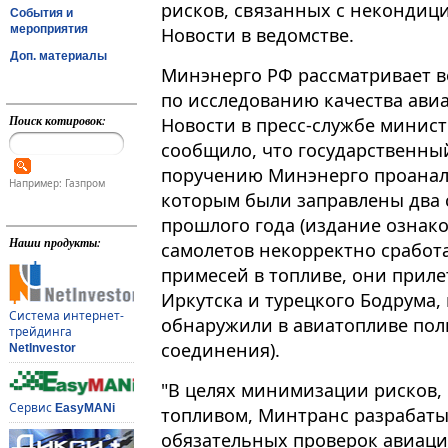
рисков, связанных с неконди
События и
мероприятия
Новости в ведомстве.
Доп. материалы
Минэнерго РФ рассматривает в
по исследованию качества ави
Поиск котировок:
Новости в пресс-службе министе
сообщило, что государственны
поручению Минэнерго проанал
Например: Газпром
которым были заправлены два с
прошлого года (издание ознако
Наши продукты:
самолетов некорректно сработ
примесей в топливе, они приле
Иркутска и турецкого Бодрума,
Система интернет-
обнаружили в авиатопливе по
трейдинга
соединения).
NetInvestor
"В целях минимизации рисков
Сервис
EasyMANi
топливом, Минтранс разрабаты
обязательных проверок авиаци