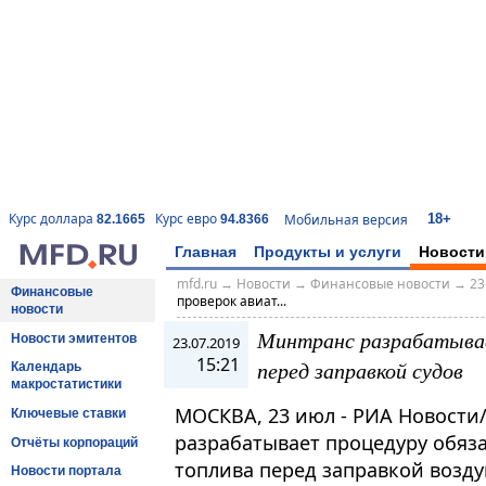
18+
Курс доллара
Курс евро
Мобильная версия
82.1665
94.8366
Главная
Продукты и услуги
Новости
mfd.ru
→
Новости
→
Финансовые новости
→
23
Финансовые
проверок авиат...
новости
Минтранс разрабатывае
Новости эмитентов
23.07.2019
15:21
перед заправкой судов
Календарь
макростатистики
МОСКВА, 23 июл - РИА Новости
Ключевые ставки
разрабатывает процедуру обяз
Отчёты корпораций
топлива перед заправкой возд
Новости портала