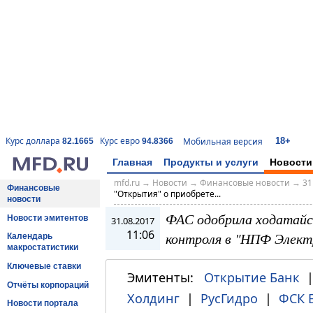
18+
Курс доллара
Курс евро
Мобильная версия
82.1665
94.8366
Главная
Продукты и услуги
Новости
mfd.ru
→
Новости
→
Финансовые новости
→
31
Финансовые
"Открытия" о приобрете...
новости
ФАС одобрила ходатайс
Новости эмитентов
31.08.2017
11:06
контроля в "НПФ Элект
Календарь
макростатистики
Ключевые ставки
Эмитенты:
Открытие Банк
Отчёты корпораций
Холдинг
|
РусГидро
|
ФСК 
Новости портала