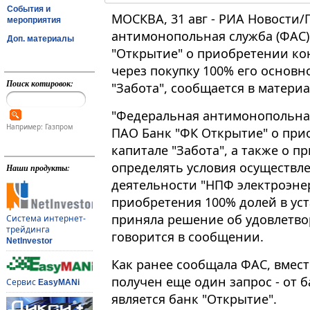
События и
МОСКВА, 31 авг - РИА Новости
мероприятия
антимонопольная служба (ФАС)
Доп. материалы
"Открытие" о приобретении ко
через покупку 100% его основн
Поиск котировок:
"Забота", сообщается в матери
"Федеральная антимонопольная
Например: Газпром
ПАО Банк "ФК Открытие" о при
капитале "Забота", а также о 
определять условия осуществл
Наши продукты:
деятельности "НПФ электроэнер
приобретения 100% долей в уст
приняла решение об удовлетвор
Система интернет-
трейдинга
говорится в сообщении.
NetInvestor
Как ранее сообщала ФАС, вмест
получен еще один запрос - от б
Сервис
EasyMANi
является банк "Открытие".