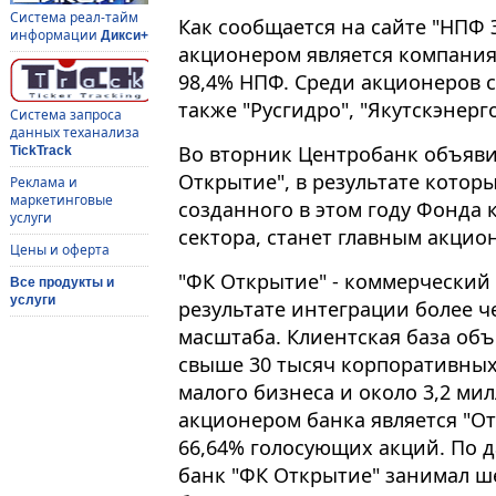
Система реал-тайм
Как сообщается на сайте "НПФ 
информации
Дикси+
акционером является компания
98,4% НПФ. Среди акционеров 
также "Русгидро", "Якутскэнерг
Система запроса
данных теханализа
Во вторник Центробанк объяви
TickTrack
Открытие", в результате которы
Реклама и
маркетинговые
созданного в этом году Фонда
услуги
сектора, станет главным акцио
Цены и оферта
"ФК Открытие" - коммерческий
Все продукты и
услуги
результате интеграции более ч
масштаба. Клиентская база об
свыше 30 тысяч корпоративных
малого бизнеса и около 3,2 м
акционером банка является "От
66,64% голосующих акций. По д
банк "ФК Открытие" занимал ше