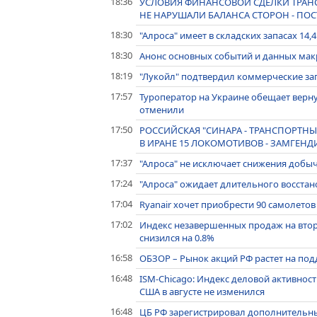
18:36
УСЛОВИЯ ФИНАНСОВОЙ СДЕЛКИ ТРАН
НЕ НАРУШАЛИ БАЛАНСА СТОРОН - ПО
18:30
"Алроса" имеет в складских запасах 14,
18:30
Анонс основных событий и данных макр
18:19
"Лукойл" подтвердил коммерческие зап
17:57
Туроператор на Украине обещает верн
отменили
17:50
РОССИЙСКАЯ "СИНАРА - ТРАНСПОРТ
В ИРАНЕ 15 ЛОКОМОТИВОВ - ЗАМГЕНД
17:37
"Алроса" не исключает снижения добычи
17:24
"Алроса" ожидает длительного восстан
17:04
Ryanair хочет приобрести 90 самолетов 
17:02
Индекс незавершенных продаж на вто
снизился на 0.8%
16:58
ОБЗОР – Рынок акций РФ растет на под
16:48
ISM-Chicago: Индекс деловой активнос
США в августе не изменился
16:48
ЦБ РФ зарегистрировал дополнительны