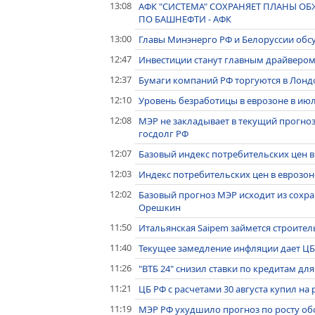
13:08
АФК "СИСТЕМА" СОХРАНЯЕТ ПЛАНЫ О
ПО БАШНЕФТИ - АФК
13:00
Главы Минэнерго РФ и Белоруссии обс
12:47
Инвестиции станут главным драйвером
12:37
Бумаги компаний РФ торгуются в Лондо
12:10
Уровень безработицы в еврозоне в июл
12:08
МЭР не закладывает в текущий прогно
госдолг РФ
12:07
Базовый индекс потребительских цен в 
12:03
Индекс потребительских цен в еврозоне
12:02
Базовый прогноз МЭР исходит из сохр
Орешкин
11:50
Итальянская Saipem займется строител
11:40
Текущее замедление инфляции дает ЦБ
11:26
"ВТБ 24" снизил ставки по кредитам для
11:21
ЦБ РФ с расчетами 30 августа купил на
11:19
МЭР РФ ухудшило прогноз по росту обор