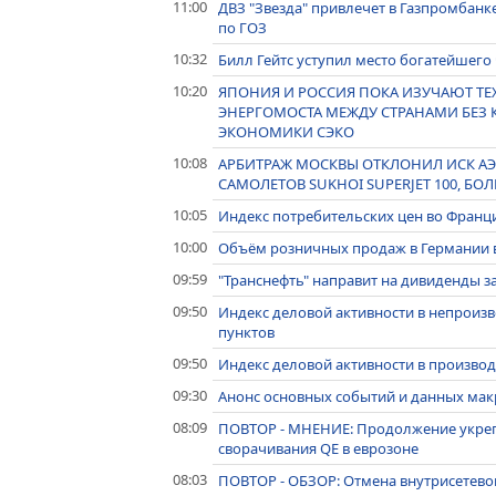
11:00
ДВЗ "Звезда" привлечет в Газпромбанк
по ГОЗ
10:32
Билл Гейтс уступил место богатейшего 
10:20
ЯПОНИЯ И РОССИЯ ПОКА ИЗУЧАЮТ Т
ЭНЕРГОМОСТА МЕЖДУ СТРАНАМИ БЕЗ К
ЭКОНОМИКИ СЭКО
10:08
АРБИТРАЖ МОСКВЫ ОТКЛОНИЛ ИСК АЭ
САМОЛЕТОВ SUKHOI SUPERJET 100, БОЛ
10:05
Индекс потребительских цен во Франци
10:00
Объём розничных продаж в Германии в
09:59
"Транснефть" направит на дивиденды за
09:50
Индекс деловой активности в непроизво
пунктов
09:50
Индекс деловой активности в производс
09:30
Анонс основных событий и данных макро
08:09
ПОВТОР - МНЕНИЕ: Продолжение укреп
сворачивания QE в еврозоне
08:03
ПОВТОР - ОБЗОР: Отмена внутрисетево