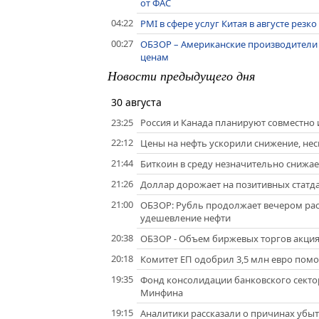
от ФАС
04:22
PMI в сфере услуг Китая в августе резк
00:27
ОБЗОР – Американские производители 
ценам
Новости предыдущего дня
30 августа
23:25
Россия и Канада планируют совместно 
22:12
Цены на нефть ускорили снижение, нес
21:44
Биткоин в среду незначительно снижает
21:26
Доллар дорожает на позитивных статд
21:00
ОБЗОР: Рубль продолжает вечером раст
удешевление нефти
20:38
ОБЗОР - Объем биржевых торгов акциям
20:18
Комитет ЕП одобрил 3,5 млн евро помо
19:35
Фонд консолидации банковского секто
Минфина
19:15
Аналитики рассказали о причинах убыт