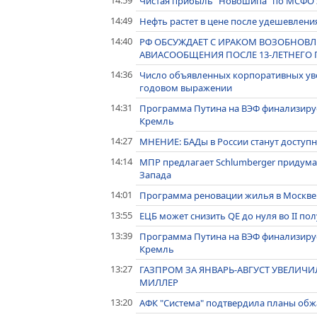
14:59
Чистая прибыль "Новошипа" по МСФО за 
14:49
Нефть растет в цене после удешевлени
14:40
РФ ОБСУЖДАЕТ С ИРАКОМ ВОЗОБНОВ
АВИАСООБЩЕНИЯ ПОСЛЕ 13-ЛЕТНЕГО 
14:36
Число объявленных корпоративных уво
годовом выражении
14:31
Программа Путина на ВЭФ финализирует
Кремль
14:27
МНЕНИЕ: БАДы в России станут доступне
14:14
МПР предлагает Schlumberger придума
Запада
14:01
Программа реновации жилья в Москве -
13:55
ЕЦБ может снизить QE до нуля во II полу
13:39
Программа Путина на ВЭФ финализирует
Кремль
13:27
ГАЗПРОМ ЗА ЯНВАРЬ-АВГУСТ УВЕЛИЧИЛ 
МИЛЛЕР
13:20
АФК "Система" подтвердила планы обж