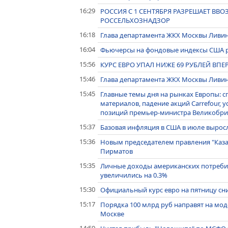
16:29
РОССИЯ С 1 СЕНТЯБРЯ РАЗРЕШАЕТ ВВО
РОССЕЛЬХОЗНАДЗОР
16:18
Глава департамента ЖКХ Москвы Ливинс
16:04
Фьючерсы на фондовые индексы США ра
15:56
КУРС ЕВРО УПАЛ НИЖЕ 69 РУБЛЕЙ ВПЕ
15:46
Глава департамента ЖКХ Москвы Ливинс
15:45
Главные темы дня на рынках Европы: с
материалов, падение акций Carrefour, 
позиций премьер-министра Великобр
15:37
Базовая инфляция в США в июле выросл
15:36
Новым председателем правления "Каза
Пирматов
15:35
Личные доходы американских потребит
увеличились на 0.3%
15:30
Официальный курс евро на пятницу снизи
15:17
Порядка 100 млрд руб направят на мо
Москве