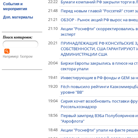
22:22
Бумаги компаний РФ закрыли торги в 
События и
мероприятия
21:48
Перед новым главой "Россетей" стоят 
Доп. материалы
21:21
ОБЗОР - Рынок акций РФ вырос на вне
21:10
Акции "Роснефти" скорректировались в
эксперт
Поиск котировок:
20:21
ПРИНАДЛЕЖАЩИЕ РФ КОНСУЛЬСКИЕ З
СОБСТВЕННОСТИ, США ГАРАНТИРУЮТ И
АДМИНИСТРАЦИИ США
Например: Газпром
20:04
Биржи Европы закрылись в плюсе на с
сектора упали
19:41
Инвестирующие в РФ фонды и GEM за не
19:20
Fitch повысило рейтинги Казкоммерцбан
уровне "BB"
19:04
Сирия хочет возобновить поставки фру
Россельхознадзор
18:56
Первый зампред ВЭБа Полубояринов из
"Аэрофлота"
18:48
Акции "Роснефти" упали на факте решен