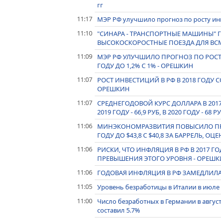
гг
11:17
МЭР РФ улучшило прогноз по росту инве
11:10
"СИНАРА - ТРАНСПОРТНЫЕ МАШИНЫ"
ВЫСОКОСКОРОСТНЫЕ ПОЕЗДА ДЛЯ ВСМ 
11:09
МЭР РФ УЛУЧШИЛО ПРОГНОЗ ПО РОСТ
ГОДУ ДО 1,2% С 1% - ОРЕШКИН
11:07
РОСТ ИНВЕСТИЦИЙ В РФ В 2018 ГОДУ СО
ОРЕШКИН
11:07
СРЕДНЕГОДОВОЙ КУРС ДОЛЛАРА В 2017 ГО
2019 ГОДУ - 66,9 РУБ, В 2020 ГОДУ - 
11:06
МИНЭКОНОМРАЗВИТИЯ ПОВЫСИЛО ПРОГ
ГОДУ ДО $43,8 С $40,8 ЗА БАРРЕЛЬ, О
11:06
РИСКИ, ЧТО ИНФЛЯЦИЯ В РФ В 2017 ГО
ПРЕВЫШЕНИЯ ЭТОГО УРОВНЯ - ОРЕШ
11:06
ГОДОВАЯ ИНФЛЯЦИЯ В РФ ЗАМЕДЛИЛАС
11:05
Уровень безработицы в Италии в июле 
11:00
Число безработных в Германии в август
составил 5.7%