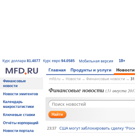
18+
Курс доллара
Курс евро
Мобильная версия
81.4077
94.0585
Главная
Продукты и услуги
Новости
mfd.ru
→
Новости
→
Финансовые новости
→
31
Финансовые
новости
Финансовые новости
(31 августа 2017
Новости эмитентов
Календарь
макростатистики
Найти
Ключевые ставки
Отчёты корпораций
23:37
США могут заблокировать сделку "Росн
Новости портала