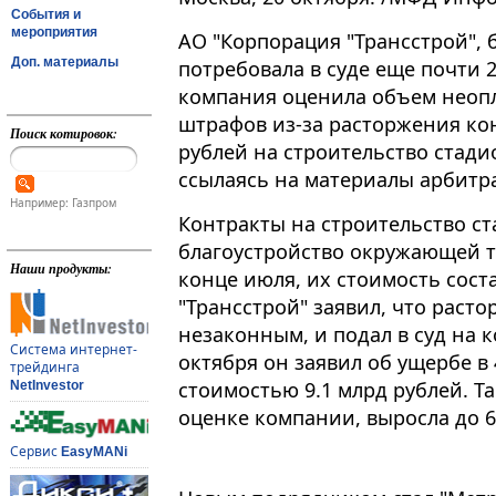
События и
мероприятия
АО "Корпорация "Трансстрой",
Доп. материалы
потребовала в суде еще почти 
компания оценила объем неопл
штрафов из-за расторжения ко
Поиск котировок:
рублей на строительство стади
ссылаясь на материалы арбитр
Например: Газпром
Контракты на строительство ст
благоустройство окружающей т
Наши продукты:
конце июля, их стоимость соста
"Трансстрой" заявил, что раст
незаконным, и подал в суд на к
Система интернет-
октября он заявил об ущербе в 
трейдинга
стоимостью 9.1 млрд рублей. Т
NetInvestor
оценке компании, выросла до 6
Сервис
EasyMANi