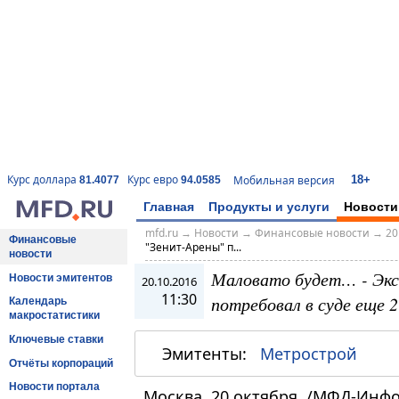
18+
Курс доллара
Курс евро
Мобильная версия
81.4077
94.0585
Главная
Продукты и услуги
Новости
mfd.ru
→
Новости
→
Финансовые новости
→
20
Финансовые
"Зенит-Арены" п...
новости
Маловато будет… - Экс
Новости эмитентов
20.10.2016
11:30
потребовал в суде еще 2
Календарь
макростатистики
Ключевые ставки
Эмитенты:
Метрострой
Отчёты корпораций
Новости портала
Москва, 20 октября. /МФД-Инф