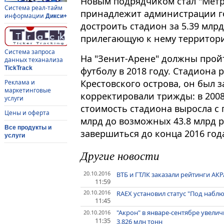
Новым подрядчиком стал "Метр
Система реал-тайм
принадлежит администрации г
информации
Дикси+
достроить стадион за 5.39 млр
прилегающую к нему территори
Система запроса
На "Зенит-Арене" должны прой
данных теханализа
TickTrack
футболу в 2018 году. Стадиона
Крестовского острова, он был з
Реклама и
маркетинговые
корректировали трижды: в 2008,
услуги
стоимость стадиона выросла с
Цены и оферта
млрд до возможных 43.8 млрд р
Все продукты и
завершиться до конца 2016 год
услуги
Другие новости
20.10.2016
ВТБ и ГТЛК заказали рейтинги АКР
11:59
20.10.2016
RAEX установил статус "Под набл
11:45
"Акрон" в январе-сентябре увели
20.10.2016
11:35
3,826 млн тонн