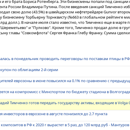
 и его брата Бориса Ротенберга. Эти бизнесмены попали под санкции
та России Владимира Путина. После введения санкций Тимченко изб
н продал свою долю (43.5%) в швейцарском нефтетрейдере Gunvor втор
у бизнесмену Торбьерну Торнквисту (№663 в глобальном рейтинге м
млрд долл.). В начале июля стало известно, что Тимченко еще в марте 
Шереметьево" и "Пулково". Кроме того, Тимченко продал долю в груп
 сыну главы "Совкомфлота" Сергея Франка Глебу Франку. Сумма сделки
алась в понедельник проводить переговоры по поставкам птицы в РФ
й купон по облигациям 2-й серии
дителей еврозоны в июне повысился на 0.1% по сравнению с предыду
еется на компромисс с Минспортом по бюджету стадиона в Волгоград
адий Тимченко готов передать государству активы, входящие в Volga 
ия инвесторов в еврозоне в августе понизился до 2.7 пункта
омпозитов в РФ к 2020 г вырастет в 5 раз, до 120 млрд руб - Мантуров