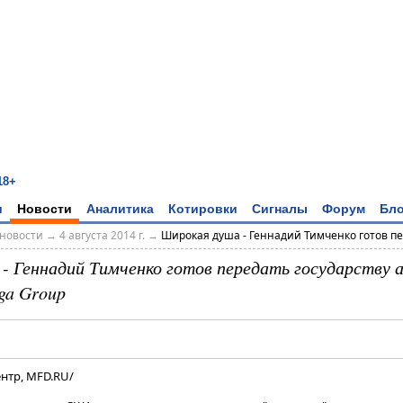
18+
и
Новости
Аналитика
Котировки
Сигналы
Форум
Бло
новости
→
4 августа 2014 г.
→
Широкая душа - Геннадий Тимченко готов пер
- Геннадий Тимченко готов передать государству 
ga Group
нтр, MFD.RU/