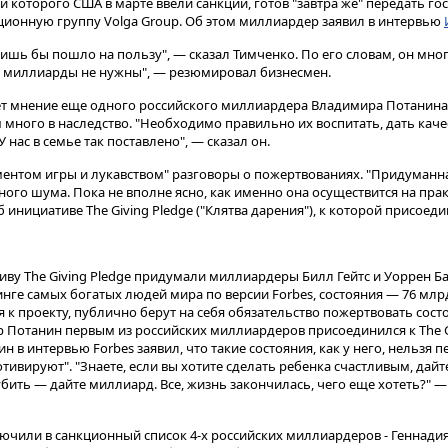
 которого США в марте ввели санкции, готов "завтра же" передать гос
иционную группу Volga Group. Об этом миллиардер заявил в интервью
ишь бы пошло на пользу", — сказал Тимченко. По его словам, он мно
ам миллиарды не нужны", — резюмировал бизнесмен.
ет мнение еще одного российского миллиардера Владимира Потанина о
 много в наследство. "Необходимо правильно их воспитать, дать кач
 нас в семье так поставлено", — сказал он.
ментом игры и лукавством" разговоры о пожертвованиях. "Придуман
ого шума. Пока не вполне ясно, как именно она осуществится на прак
 инициативе The Giving Pledge ("Клятва дарения"), к которой присоед
тиву The Giving Pledge придумали миллиардеры Билл Гейтс и Уоррен Б
инге самых богатых людей мира по версии Forbes, состояния — 76 млрд
 к проекту, публично берут на себя обязательство пожертвовать сост
 Потанин первым из российских миллиардеров присоединился к The Gi
ин в интервью Forbes заявил, что такие состояния, как у него, нельзя 
отивируют". "Знаете, если вы хотите сделать ребенка счастливым, дай
губить — дайте миллиард. Все, жизнь закончилась, чего еще хотеть?" 
ючили в санкционный список 4-х российских миллиардеров - Геннади