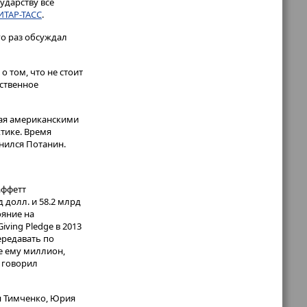
ударству все
ИТАР-ТАСС
.
го раз обсуждал
 том, что не стоит
ественное
ная американскими
тике. Время
инился Потанин.
аффетт
 долл. и 58.2 млрд
ояние на
ving Pledge в 2013
передавать по
те ему миллион,
— говорил
я Тимченко, Юрия