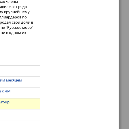
 как члены
авился от ряда
ому крупнейшему
иллиардеров по
продал свои доли в
пе "Русское море"
 ни в одном из
щим месяцем
е к ЧМ
Group