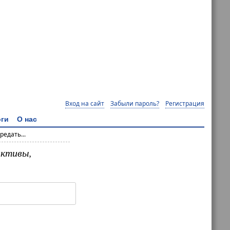
Вход на сайт
Забыли пароль?
Регистрация
ги
О нас
едать...
активы,