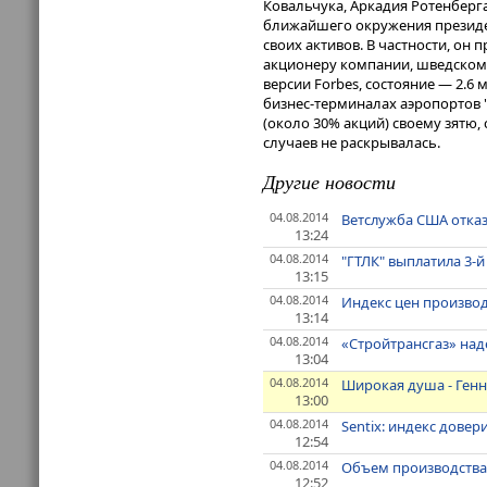
Ковальчука, Аркадия Ротенберга
ближайшего окружения президен
своих активов. В частности, о
акционеру компании, шведском
версии Forbes, состояние — 2.6 
бизнес-терминалах аэропортов "
(около 30% акций) своему зятю,
случаев не раскрывалась.
Другие новости
04.08.2014
Ветслужба США отказ
13:24
04.08.2014
"ГТЛК" выплатила 3-
13:15
04.08.2014
Индекс цен произво
13:14
04.08.2014
«Стройтрансгаз» над
13:04
04.08.2014
Широкая душа - Генн
13:00
04.08.2014
Sentix: индекс довер
12:54
04.08.2014
Объем производства к
12:52