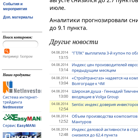
августе снизился до 2.7 пункто
События и
июле.
мероприятия
Доп. материалы
Аналитики прогнозировали сни
до 9.1 пункта.
Поиск котировок:
Другие новости
04.08.2014
"ГТЛК" выплатила 3-й купон по об
Например: Газпром
13:15
Индекс цен производителей евроз
04.08.2014
13:14
предыдущим месяцем
Наши продукты:
«Стройтрансгаз» надеется на ко
04.08.2014
13:04
Волгограде к ЧМ
Широкая душа - Геннадий Тимченк
04.08.2014
13:00
входящие в Volga Group
Система интернет-
трейдинга
04.08.2014
Sentix: индекс доверия инвесторов
NetInvestor
12:54
Объем производства композитов в Р
04.08.2014
12:52
Мантуров
Сервис
EasyMANi
Индекс деловой активности в ст
04.08.2014
12:48
снизился до 62.4 пункта