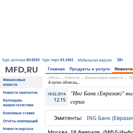
18+
Курс доллара
Курс евро
Мобильная версия
80.9293
93.1901
Главная
Продукты и услуги
Новости
mfd.ru
→
Новости
→
Финансовые новости
→
18
Финансовые
й купон облигац...
новости
"Инг Банк (Евразия)" вы
Новости эмитентов
18.02.2014
12:15
серии
Календарь
макростатистики
Ключевые ставки
Эмитенты:
ING Банк (Еврази
Отчёты корпораций
Новости портала
Москва, 18 февраля. /МФД-Инф