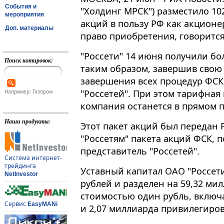
События и
"Холдинг МРСК") разместило 1
мероприятия
акций в пользу РФ как акцион
Доп. материалы
право приобретения, говорится
"Россети" 14 июня получили бо
Поиск котировок:
таким образом, завершив свою
завершения всех процедур ФСК
"Россетей". При этом тарифная
Например: Газпром
компания останется в прямом 
Наши продукты:
Этот пакет акций был передан 
"Россетям" пакета акций ФСК, 
представитель "Россетей".
Система интернет-
трейдинга
Уставный капитал ОАО "Россети
NetInvestor
рублей и разделен на 59,32 м
стоимостью один рубль, включ
Сервис
EasyMANi
и 2,07 миллиарда привилегиро