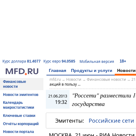
18+
Курс доллара
Курс евро
Мобильная версия
81.4077
94.0585
Главная
Продукты и услуги
Новости
mfd.ru
→
Новости
→
Финансовые новости
→
21
Финансовые
акций в пользу ...
новости
"Россети" разместили 10
Новости эмитентов
21.06.2013
19:32
государства
Календарь
макростатистики
Ключевые ставки
Эмитенты:
Российские сети
Отчёты корпораций
Новости портала
МОСКВА, 21 июн - РИА Новости.