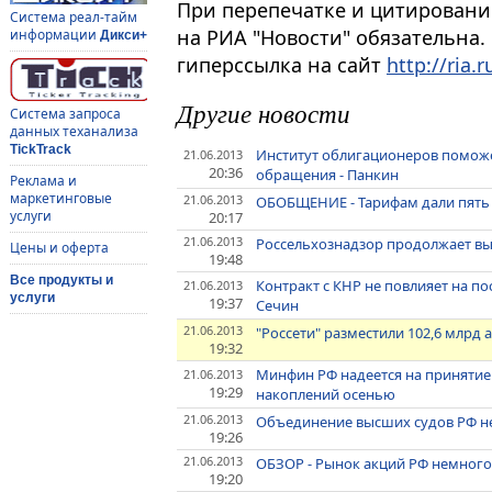
При перепечатке и цитировани
Система реал-тайм
на РИА "Новости" обязательна.
информации
Дикси+
гиперссылка на сайт
http://ria.r
Другие новости
Система запроса
данных теханализа
TickTrack
Институт облигационеров поможе
21.06.2013
20:36
обращения - Панкин
Реклама и
маркетинговые
21.06.2013
ОБОБЩЕНИЕ - Тарифам дали пять
услуги
20:17
21.06.2013
Россельхознадзор продолжает вы
Цены и оферта
19:48
Все продукты и
Контракт с КНР не повлияет на по
21.06.2013
услуги
19:37
Сечин
21.06.2013
"Россети" разместили 102,6 млрд 
19:32
Минфин РФ надеется на принятие
21.06.2013
19:29
накоплений осенью
21.06.2013
Объединение высших судов РФ не
19:26
21.06.2013
ОБЗОР - Рынок акций РФ немного
19:20