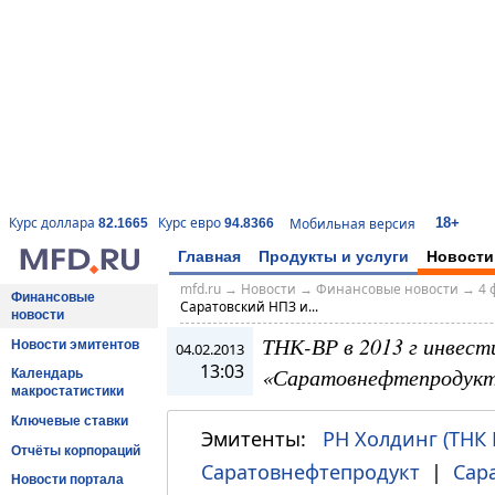
18+
Курс доллара
Курс евро
Мобильная версия
82.1665
94.8366
Главная
Продукты и услуги
Новости
mfd.ru
→
Новости
→
Финансовые новости
→
4 
Финансовые
Саратовский НПЗ и...
новости
ТНК-ВР в 2013 г инвест
Новости эмитентов
04.02.2013
13:03
«Саратовнефтепродукт»
Календарь
макростатистики
Ключевые ставки
Эмитенты:
РН Холдинг (ТНК 
Отчёты корпораций
Саратовнефтепродукт
|
Сар
Новости портала