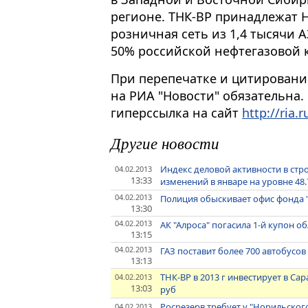
регионе. ТНК-BP принадлежат Н
розничная сеть из 1,4 тысячи А
50% российской нефтегазовой 
При перепечатке и цитировани
на РИА "Новости" обязательна.
гиперссылка на сайт
http://ria.r
Другие новости
Индекс деловой активности в ст
04.02.2013
13:33
изменений в январе на уровне 48.7
04.02.2013
Полиция обыскивает офис фонда 
13:30
04.02.2013
АК "Алроса" погасила 1-й купон о
13:15
04.02.2013
ГАЗ поставит более 700 автобусо
13:13
ТНК-ВР в 2013 г инвестирует в С
04.02.2013
13:03
руб
Росрезерв требует у "Норильского
04.02.2013