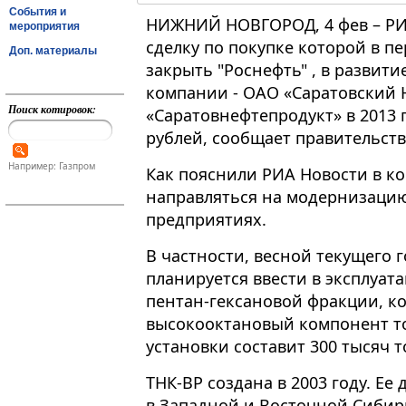
События и
НИЖНИЙ НОВГОРОД, 4 фев – РИА
мероприятия
сделку по покупке которой в п
Доп. материалы
закрыть "Роснефть" , в развит
компании - ОАО «Саратовский 
Поиск котировок:
«Саратовнефтепродукт» в 2013 
рублей, сообщает правительств
Например: Газпром
Как пояснили РИА Новости в ко
направляться на модернизацию
предприятиях.
В частности, весной текущего 
планируется ввести в эксплуат
пентан-гексановой фракции, ко
высокооктановый компонент т
установки составит 300 тысяч т
ТНК-ВР создана в 2003 году. 
в Западной и Восточной Сибири