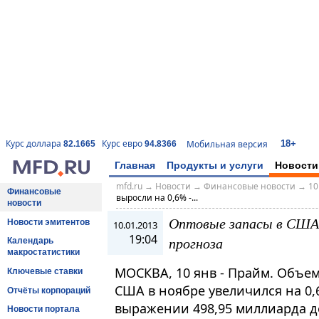
18+
Курс доллара
Курс евро
Мобильная версия
82.1665
94.8366
Главная
Продукты и услуги
Новости
mfd.ru
→
Новости
→
Финансовые новости
→
10
Финансовые
выросли на 0,6% -...
новости
Оптовые запасы в США в
Новости эмитентов
10.01.2013
19:04
прогноза
Календарь
макростатистики
МОСКВА, 10 янв - Прайм. Объем
Ключевые ставки
США в ноябре увеличился на 0,
Отчёты корпораций
выражении 498,95 миллиарда д
Новости портала