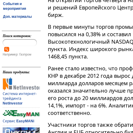
на открытии торгов четверга н
События и
и решений Европейского Центр
мероприятия
бирж.
Доп. материалы
В первые минуты торгов пром
повысился на 0,38% и составил 
Поиск котировок:
Высокотехнологичный NASDAQ п
пункта. Индекс широкого рынка
Например: Газпром
1468,45 пункта.
Ранее стало известно, что про
Наши продукты:
КНР в декабре 2012 года вырос 
миллиарда долларов месяцем ра
оказался значительно лучше п
Система интернет-
его роста до 20 миллиардов до
трейдинга
NetInvestor
14,1%, импорт - на 6%. Аналити
соответственно.
Сервис
EasyMANi
Участники торгов также обрат
Англии и ЕЦБ относительно буд