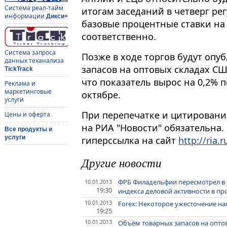
Система реал-тайм
итогам заседаний в четверг р
информации
Дикси+
базовые процентные ставки на 
соответственно.
Система запроса
Позже в ходе торгов будут оп
данных теханализа
запасов на оптовых складах СШ
TickTrack
что показатель вырос на 0,2% п
Реклама и
маркетинговые
октябре.
услуги
При перепечатке и цитировани
Цены и оферта
на РИА "Новости" обязательна.
Все продукты и
услуги
гиперссылка на сайт
http://ria.r
Другие новости
ФРБ Филадельфии пересмотрел в 
10.01.2013
19:30
индекса деловой активности в пр
10.01.2013
Forex: Некоторое ужесточение н
19:25
10.01.2013
Объём товарных запасов на оптов