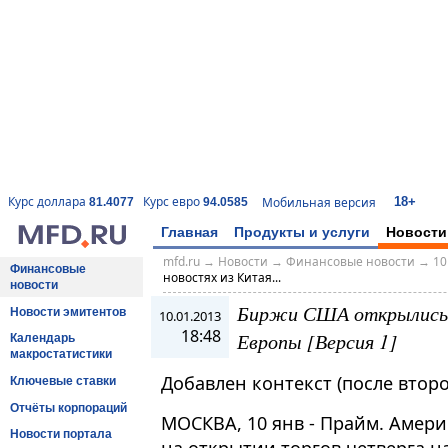
18+
Курс доллара
Курс евро
Мобильная версия
81.4077
94.0585
Главная
Продукты и услуги
Новости
mfd.ru
→
Новости
→
Финансовые новости
→
10
Финансовые
новостях из Китая...
новости
Биржи США открылись р
Новости эмитентов
10.01.2013
18:48
Европы [Версия 1]
Календарь
макростатистики
Добавлен контекст (после второ
Ключевые ставки
Отчёты корпораций
МОСКВА, 10 янв - Прайм. Амер
Новости портала