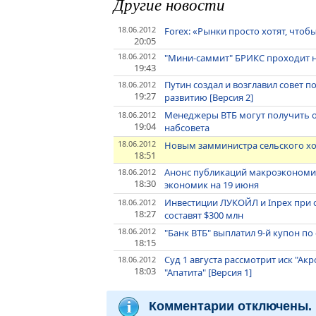
Другие новости
18.06.2012
Forex: «Рынки просто хотят, чтоб
20:05
18.06.2012
"Мини-саммит" БРИКС проходит н
19:43
Путин создал и возглавил совет
18.06.2012
19:27
развитию [Версия 2]
Менеджеры ВТБ могут получить о
18.06.2012
19:04
набсовета
18.06.2012
Новым замминистра сельского хо
18:51
Анонс публикаций макроэкономи
18.06.2012
18:30
экономик на 19 июня
Инвестиции ЛУКОЙЛ и Inpex при 
18.06.2012
18:27
составят $300 млн
18.06.2012
"Банк ВТБ" выплатил 9-й купон по
18:15
Суд 1 августа рассмотрит иск "Ак
18.06.2012
18:03
"Апатита" [Версия 1]
Комментарии отключены.