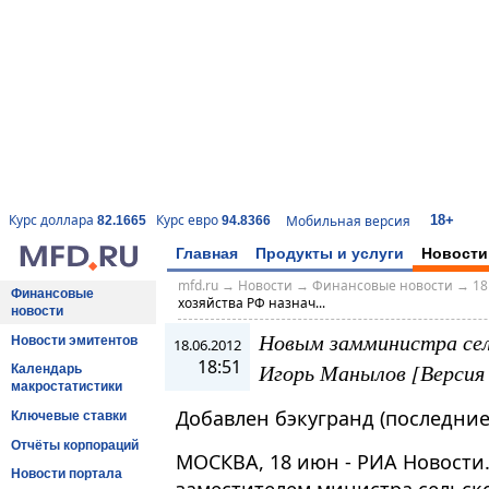
18+
Курс доллара
Курс евро
Мобильная версия
82.1665
94.8366
Главная
Продукты и услуги
Новости
mfd.ru
→
Новости
→
Финансовые новости
→
18
Финансовые
хозяйства РФ назнач...
новости
Новым замминистра сел
Новости эмитентов
18.06.2012
18:51
Игорь Манылов [Версия 
Календарь
макростатистики
Добавлен бэкугранд (последние 
Ключевые ставки
Отчёты корпораций
МОСКВА, 18 июн - РИА Новости
Новости портала