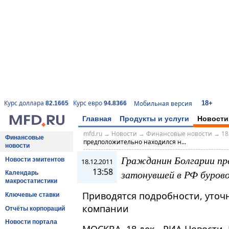
18+
Курс доллара
Курс евро
Мобильная версия
82.1665
94.8366
Главная
Продукты и услуги
Новости
mfd.ru
→
Новости
→
Финансовые новости
→
18
Финансовые
предположительно находился н...
новости
Гражданин Болгарии пр
Новости эмитентов
18.12.2011
13:58
затонувшей в РФ бурово
Календарь
макростатистики
Приводятся подробности, уточ
Ключевые ставки
компании
Отчёты корпораций
Новости портала