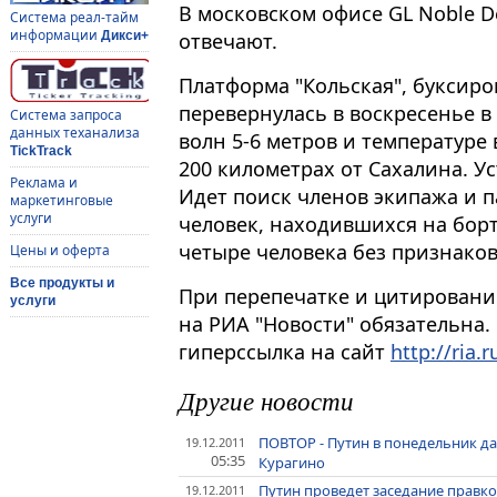
В московском офисе GL Noble D
Система реал-тайм
информации
отвечают.
Дикси+
Платформа "Кольская", буксиро
перевернулась в воскресенье 
Система запроса
данных теханализа
волн 5-6 метров и температуре
TickTrack
200 километрах от Сахалина. У
Реклама и
Идет поиск членов экипажа и п
маркетинговые
услуги
человек, находившихся на бор
четыре человека без признако
Цены и оферта
Все продукты и
При перепечатке и цитировани
услуги
на РИА "Новости" обязательна.
гиперссылка на сайт
http://ria.r
Другие новости
ПОВТОР - Путин в понедельник да
19.12.2011
05:35
Курагино
Путин проведет заседание правко
19.12.2011