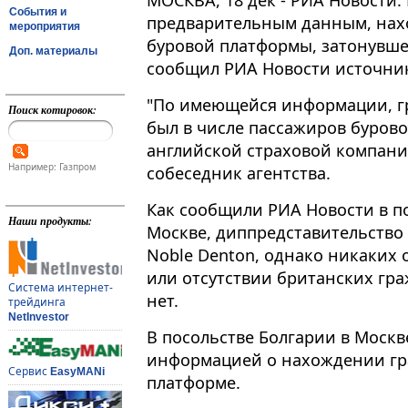
МОСКВА, 18 дек - РИА Новости.
События и
предварительным данным, нахо
мероприятия
буровой платформы, затонувше
Доп. материалы
сообщил РИА Новости источник
"По имеющейся информации, г
Поиск котировок:
был в числе пассажиров бурово
английской страховой компании
Например: Газпром
собеседник агентства.
Как сообщили РИА Новости в п
Наши продукты:
Москве, диппредставительство
Noble Denton, однако никаких
или отсутствии британских гр
Система интернет-
нет.
трейдинга
NetInvestor
В посольстве Болгарии в Москв
информацией о нахождении гр
Сервис
EasyMANi
платформе.