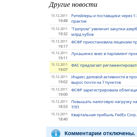
Другие новости
Ритейлеры и поставщики через 1-
15.12.2011
19:48
практик
"Газпром" увеличит закупки азерба
15.12.2011
19:32
млрд кубов
15.12.2011
ФСФР приостановила лицензии п
19:17
15.12.2011
Лукашенко внес в парламент прое
19:11
15.12.2011
ФАС предлагает регламентироват
19:07
Индекс деловой активности в пр
15.12.2011
19:02
вырос почти на 7 пунктов
15.12.2011
ФСФР зарегистрировала облигаци
19:00
Повышать налоговую нагрузку на
15.12.2011
18:53
ТПП
15.12.2011
Квартальная прибыль FedEx Corp.
18:40
Комментарии отключены.