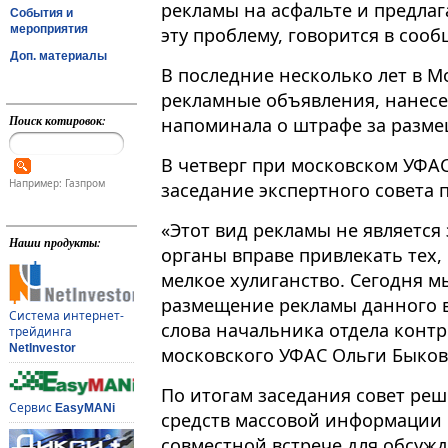
рекламы на асфальте и предлаг
События и
мероприятия
эту проблему, говорится в соо
Доп. материалы
В последние несколько лет в М
рекламные объявления, нанесе
Поиск котировок:
напоминала о штрафе за разм
В четверг при московском УФА
Например: Газпром
заседание экспертного совета 
«Этот вид рекламы не являетс
Наши продукты:
органы вправе привлекать тех, 
мелкое хулиганство. Сегодня м
размещение рекламы данного в
Система интернет-
слова начальника отдела конт
трейдинга
NetInvestor
московского УФАС Ольги Быков
По итогам заседания совет ре
Сервис
EasyMANi
средств массовой информации
совместной встрече для обсуж