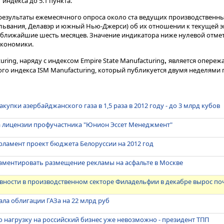
индекса до 5.1 пункта.
результаты ежемесячного опроса около ста ведущих производственн
львания, Делавэр и южный Нью-Джерси) об их отношении к текущей 
а ближайшие шесть месяцев. Значение индикатора ниже нулевой отмет
экономики.
turing, наряду с индексом Empire State Manufacturing
является опере
,
 индекса ISM Manufacturing, который публикуется двумя неделями 
акупки азербайджанского газа в 1,5 раза в 2012 году - до 3 млрд кубов
 лицензии профучастника "Юнион Эссет Менеджмент"
рламент проект бюджета Белоруссии на 2012 год
ламентировать размещение рекламы на асфальте в Москве
вности в производственном секторе Филадельфии в декабре вырос поч
ла облигации ГАЗа на 22 млрд руб
нагрузку на российский бизнес уже невозможно - президент ТПП