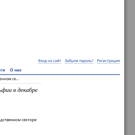
Вход на сайт
Забыли пароль?
Регистрация
ги
О нас
нном се...
ьфии в декабре
одственном секторе