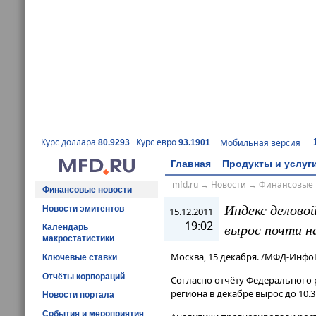
Курс доллара
Курс евро
Мобильная версия
80.9293
93.1901
Главная
Продукты и услуг
mfd.ru
→
Новости
→
Финансовые 
Финансовые новости
Индекс делово
Новости эмитентов
15.12.2011
19:02
вырос почти н
Календарь
макростатистики
Москва, 15 декабря. /МФД-Инфо
Ключевые ставки
Отчёты корпораций
Согласно отчёту Федерального 
региона в декабре вырос до 10.3
Новости портала
События и мероприятия