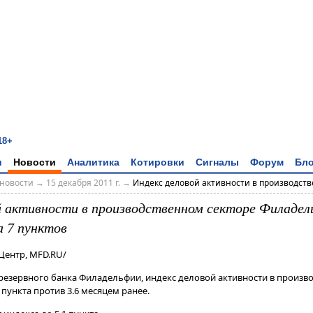
18+
и
Новости
Аналитика
Котировки
Сигналы
Форум
Бло
новости
→
15 декабря 2011 г.
→
Индекс деловой активности в производстве
й активности в производственном секторе Филадел
а 7 пунктов
Центр, MFD.RU/
резервного банка Филадельфии, индекс деловой активности в произв
 пункта против 3.6 месяцем ранее.