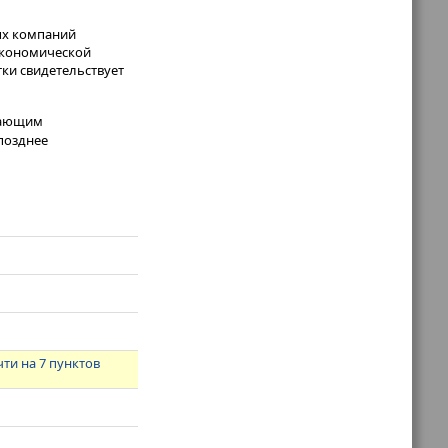
ых компаний
экономической
ки свидетельствует
жающим
позднее
ти на 7 пунктов