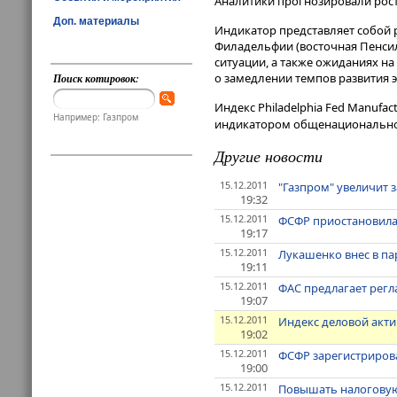
Аналитики прогнозировали рост 
Доп. материалы
Индикатор представляет собой 
Филадельфии (восточная Пенси
ситуации, а также ожиданиях н
о замедлении темпов развития 
Поиск котировок:
Индекс Philadelphia Fed Manufac
Например: Газпром
индикатором общенационального
Другие новости
15.12.2011
"Газпром" увеличит з
19:32
15.12.2011
ФСФР приостановила
19:17
15.12.2011
Лукашенко внес в па
19:11
15.12.2011
ФАС предлагает рег
19:07
15.12.2011
Индекс деловой акти
19:02
15.12.2011
ФСФР зарегистрирова
19:00
15.12.2011
Повышать налоговую 