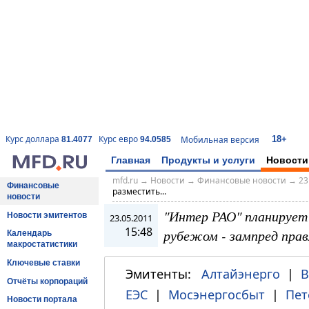
18+
Курс доллара
Курс евро
Мобильная версия
81.4077
94.0585
Главная
Продукты и услуги
Новости
mfd.ru
→
Новости
→
Финансовые новости
→
23
Финансовые
разместить...
новости
"Интер РАО" планирует 
Новости эмитентов
23.05.2011
15:48
рубежом - зампред прав
Календарь
макростатистики
Ключевые ставки
Эмитенты:
Алтайэнерго
|
В
Отчёты корпораций
ЕЭС
|
Мосэнергосбыт
|
Пет
Новости портала