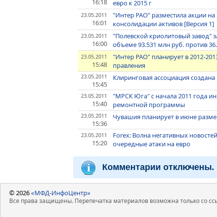
16:18
евро к 2015 г
"Интер РАО" разместила акции на
23.05.2011
16:01
консолидации активов [Версия 1]
"Полевской криолитовый завод" з
23.05.2011
16:00
объеме 93.531 млн руб. против 36
"Интер РАО" планирует в 2012-201
23.05.2011
15:48
правления
23.05.2011
Клиринговая ассоциация создана 
15:45
"МРСК Юга" с начала 2011 года и
23.05.2011
15:40
ремонтной программы
23.05.2011
Чувашия планирует в июне разме
15:36
Forex: Волна негативных новосте
23.05.2011
15:20
очередные атаки на евро
Комментарии отключены.
© 2026
«МФД-ИнфоЦентр»
Все права защищены. Перепечатка материалов возможна только со ссы