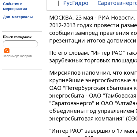
|
РусГидро
|
Саратовэнерг
События и
мероприятия
МОСКВА, 23 мая - РИА Новости.
Доп. материалы
2012-2013 годах провести разм
сообщил зампред правления к
Поиск котировок:
презентации итогов допэмисси
По его словам, "Интер РАО" та
Например: Газпром
зарубежных торговых площадк
Мирсияпов напомнил, что ком
крупнейшие энергосбытовые ак
ОАО "Петербургская сбытовая к
энергосбыта - ОАО "Тамбовска
"Саратовэнерго" и ОАО "Алтайэ
объединены под управлением
энергосбытовая компания" (ОЭС
"Интер РАО" завершило 17 мая