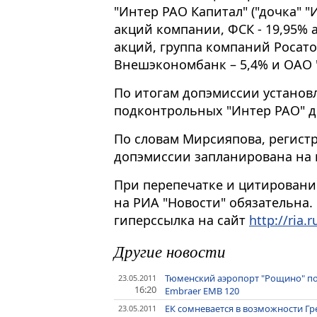
"Интер РАО Капитал" ("дочка" "
акций компании, ФСК - 19,95% 
акций, группа компаний Росато
Внешэкономбанк – 5,4% и ОАО "
По итогам допэмиссии установ
подконтрольных "Интер РАО" до
По словам Мирсияпова, регистр
допэмиссии запланирована на 
При перепечатке и цитировани
на РИА "Новости" обязательна.
гиперссылка на сайт
http://ria.r
Другие новости
Тюменский аэропорт "Рощино" по
23.05.2011
16:20
Embraer EMB 120
ЕК сомневается в возможности Гр
23.05.2011