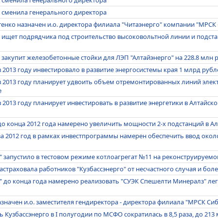
 сменила генерального директора
енко назначен и.о. директора филиала "Читаэнерго" компании "МРСК
 ищет подрядчика под строительство высоковольтной линии и подста
закупит железобетонные стойки для ЛЭП "Алтайэнерго" на 228.8 млн 
в 2013 году инвестировало в развитие энергосистемы края 1 млрд рубл
 в 2013 году планирует удвоить объем отремонтированных линий элек
е
в 2013 году планирует инвестировать в развитие энергетики в Алтайск
до конца 2012 года намерено увеличить мощности 2-х подстанций в А
за 2012 год в рамках инвестпрограммы намерен обеспечить ввод окол
" запустило в тестовом режиме котлоагрегат №11 на реконструируемо
застраховала работников "Кузбассэнерго" от несчастного случая и бол
о" до конца года намерено реализовать "СУЭК Спешелти Минералз" л
значен и.о. заместителя гендиректора - директора филиала "МРСК Сиб
 Кузбассэнерго в I полугодии по МСФО сократилась в 8,5 раза, до 213