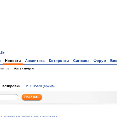
18+
и
Новости
Аналитика
Котировки
Сигналы
Форум
Бло
тентов
→
Алтайэнерго
РТС Board (архив)
Котировки:
Показать
 сменила генерального директора