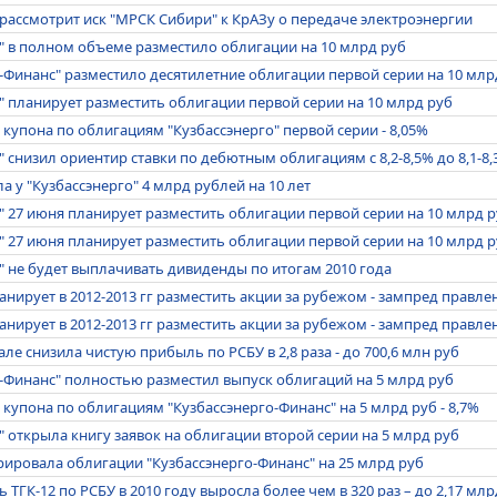
 рассмотрит иск "МРСК Сибири" к КрАЗу о передаче электроэнергии
" в полном объеме разместило облигации на 10 млрд руб
-Финанс" разместило десятилетние облигации первой серии на 10 млр
" планирует разместить облигации первой серии на 10 млрд руб
 купона по облигациям "Кузбассэнерго" первой серии - 8,05%
" снизил ориентир ставки по дебютным облигациям с 8,2-8,5% до 8,1-8
а у "Кузбассэнерго" 4 млрд рублей на 10 лет
" 27 июня планирует разместить облигации первой серии на 10 млрд ру
" 27 июня планирует разместить облигации первой серии на 10 млрд р
" не будет выплачивать дивиденды по итогам 2010 года
анирует в 2012-2013 гг разместить акции за рубежом - зампред правлен
анирует в 2012-2013 гг разместить акции за рубежом - зампред правле
тале снизила чистую прибыль по РСБУ в 2,8 раза - до 700,6 млн руб
-Финанс" полностью разместил выпуск облигаций на 5 млрд руб
 купона по облигациям "Кузбассэнерго-Финанс" на 5 млрд руб - 8,7%
" открыла книгу заявок на облигации второй серии на 5 млрд руб
ировала облигации "Кузбассэнерго-Финанс" на 25 млрд руб
 ТГК-12 по РСБУ в 2010 году выросла более чем в 320 раз – до 2,17 млр