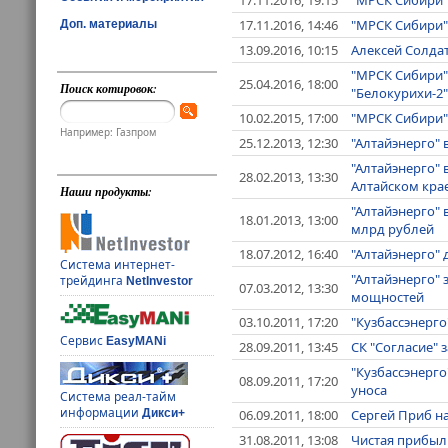
17.11.2016, 14:46
"МРСК Сибири"
Доп. материалы
13.09.2016, 10:15
Алексей Солдат
"МРСК Сибири"
25.04.2016, 18:00
Поиск котировок:
"Белокурихи-2"
10.02.2015, 17:00
"МРСК Сибири" 
Например: Газпром
25.12.2013, 12:30
"Алтайэнерго" 
"Алтайэнерго"
28.02.2013, 13:30
Алтайском кра
Наши продукты:
"Алтайэнерго" 
18.01.2013, 13:00
млрд рублей
18.07.2012, 16:40
"Алтайэнерго" 
Система интернет-
"Алтайэнерго" 
трейдинга
NetInvestor
07.03.2012, 13:30
мощностей
03.10.2011, 17:20
"Кузбассэнерго
Сервис
EasyMANi
28.09.2011, 13:45
СК "Согласие" 
"Кузбассэнерг
08.09.2011, 17:20
уноса
Система реал-тайм
информации
06.09.2011, 18:00
Сергей Приб на
Дикси+
31.08.2011, 13:08
Чистая прибыль