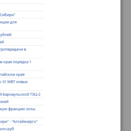
 Сибири"
нции для
рублей
ей
тропередачи в
ом крае порядка 1
лтайском крае
о 31 МВТ новых
й Барнаульской ТЭЦ-2
езней
егкую фракцию золы
ири" - "Алтайэнерго"
 млн руб