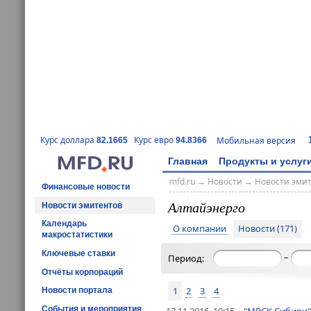
Курс доллара
Курс евро
Мобильная версия
82.1665
94.8366
Главная
Продукты и услуг
mfd.ru
→
Новости
→
Новости эми
Финансовые новости
Алтайэнерго
Новости эмитентов
Календарь
О компании
Новости (171)
макростатистики
Ключевые ставки
–
Период:
Отчёты корпораций
1
2
3
4
Новости портала
События и мероприятия
17.11.2016, 19:15
"МРСК Сибири"