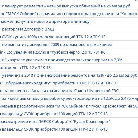
" планирует разместить четыре выпуска облигаций на 25 млрд руб
ров "МРСК Сибири" назначил ио гендиректора представителя "Холдин
 может получить нового директора в пятницу
" расторгает договор с ЦМД
 СУЭК купить 100% голосующих акций ТГК-12 и ТГК-13
о" не выплатит дивиденды-2009 по обыкновенным акциям
ink Ltd увеличила долю в "Кузбассэнерго" до 15,7814%
" в I квартале увеличило производство электроэнергии на 7,9%
онтроль в ТГК-12 и ТГК-13
" увеличит в 2010 г финансирование ремонтов на 12% - до 2,5 млрд руб
 "Сибирьэнергохолдингу" приобрести 100% ТГК-12 и ТГК-13
остановлено на Алтае из-за аварии на Саяно-Шушенской ГЭС
" за 7 месяцев снизило выработку электроэнергии на 12.5% до 2.476 мл
рерыв в рассмотрении иска "МРСК Сибири" к "Русал Красноярск" на 50
владельцу СУЭК приобрести 100 акций ТГК-12 и ТГК-13
 рассмотрению иска "МРСК Сибири" к "Русал Красноярск"
владельцу СУЭК приобрести 100 акций ТГК-12 и ТГК-13