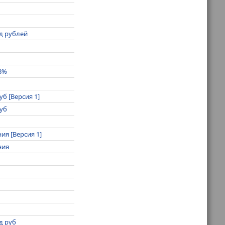
д рублей
,3%
б [Версия 1]
уб
ия [Версия 1]
ния
д руб