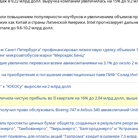
аж в 9.22 млрд долл. Выручка компании увеличилась на 15% до 9.2 млр
ыли повышением популярности ноутбуков и увеличением объемов пр
ких как Китай и страны Латинской Америки. Intel прогнозирует дальн
але до 9.6-10.2 млрд долл.
к Санкт-Петербурга" профинансировал лизинговую сделку объемом 1.
инг микроавтобусов марки "Мерседес Бенц"
годие увеличило перевозки всеми авиакомпаниями на 3.1% до около 2 
к на приобретение и погашение инвестиционных паев ПИФ "Солид Ин
" к "ЮКОСу" выросли на 2 млрд долл
личила чистую прибыль во II квартале на 16% до 2.04 млрд долл., выш
получил право обслуживать Boeing-747 и Airbus-340 авиакомпаний United
ла проспекты ценных бумаг обществ, созданных в результате реорга
энерго", "Тамбовэнерго", "Тверьэнерго", "Белгородэнерго" и "Астрахан
рует привлечь для оплаты акций "Газпрома" кредит в размере 7.3 млрд