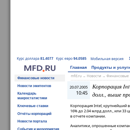
Курс доллара
Курс евро
Мобильная версия
81.4077
94.0585
Главная
Продукты и услуг
mfd.ru
→
Новости
→
Финансовые 
Финансовые новости
Корпорация Int
Новости эмитентов
20.07.2005
10:45
долл., выше пр
Календарь
макростатистики
Корпорация Intel, крупнейший 
Ключевые ставки
16% до 2.04 млрд долл., или 33 
Отчёты корпораций
в отчете компании.
Новости портала
Аналитики, опрошенные компани
События и мероприятия