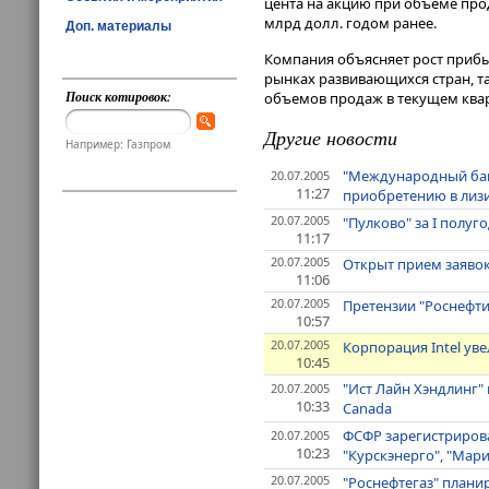
цента на акцию при объеме прод
млрд долл. годом ранее.
Доп. материалы
Компания объясняет рост приб
рынках развивающихся стран, та
Поиск котировок:
объемов продаж в текущем кварт
Другие новости
Например: Газпром
"Международный бан
20.07.2005
11:27
приобретению в лиз
20.07.2005
"Пулково" за I полу
11:17
20.07.2005
Открыт прием заяво
11:06
20.07.2005
Претензии "Роснефти
10:57
20.07.2005
Корпорация Intel уве
10:45
"Ист Лайн Хэндлинг" 
20.07.2005
10:33
Canada
ФСФР зарегистрирова
20.07.2005
10:23
"Курскэнерго", "Мари
20.07.2005
"Роснефтегаз" плани