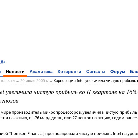
18+
и
Новости
Аналитика
Котировки
Сигналы
Форум
Бло
новости
→
20 июля 2005 г.
→
Корпорация Intel увеличила чистую прибыль во
el увеличила чистую прибыль во II квартале на 16%
огнозов
в мире производитель микропроцессоров, увеличила чистую прибыль в
цента на акцию, с 1.76 млрд долл., или 27 центов на акцию, годом ранее
ей Thomson Financial, прогнозировали чистую прибыль Intel на уровн