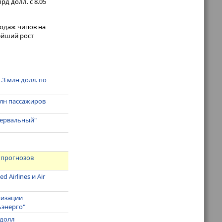
д долл. с 8.05
одаж чипов на
ейший рост
3 млн долл. по
млн пассажиров
тервальный"
е прогнозов
 Airlines и Air
низации
ьэнерго"
 долл