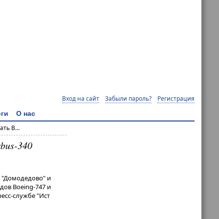
Вход на сайт
Забыли пароль?
Регистрация
ги
О нас
ть B...
rbus-340
 "Домодедово" и
ов Boeing-747 и
ресс-службе "Ист