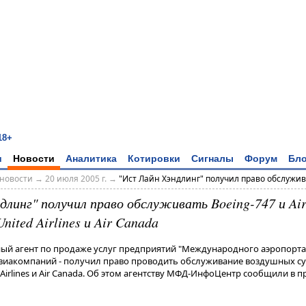
18+
и
Новости
Аналитика
Котировки
Сигналы
Форум
Бло
новости
→
20 июля 2005 г.
→
"Ист Лайн Хэндлинг" получил право обслужива
длинг" получил право обслуживать Boeing-747 и Ai
nited Airlines и Air Canada
ьный агент по продаже услуг предприятий "Международного аэропорта
иакомпаний - получил право проводить обслуживание воздушных суд
Airlines и Air Canada. Об этом агентству МФД-ИнфоЦентр сообщили в п