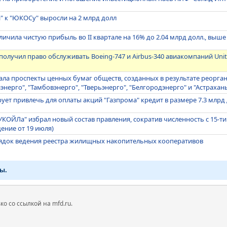
" к "ЮКОСу" выросли на 2 млрд долл
личила чистую прибыль во II квартале на 16% до 2.04 млрд долл., выш
получил право обслуживать Boeing-747 и Airbus-340 авиакомпаний United
ла проспекты ценных бумаг обществ, созданных в результате реорга
энерго", "Тамбовэнерго", "Тверьэнерго", "Белгородэнерго" и "Астрахан
рует привлечь для оплаты акций "Газпрома" кредит в размере 7.3 млрд
УКОЙЛа" избрал новый состав правления, сократив численность с 15-ти
ение от 19 июля)
ядок ведения реестра жилищных накопительных кооперативов
ы.
 со ссылкой на mfd.ru.