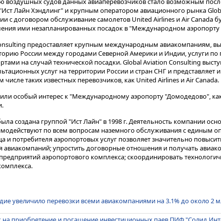
ию воздушных судов данных авиаперевозчиков стало возможным посл
"Ист Лайн Хэндлинг" и крупным оператором авиационного рынка Globa
твии с договором обслуживание самолетов United Airlines и Air Canada б
ршения ими незапланированных посадок в "Международном аэропорту
n Consulting предоставляет крупным международным авиакомпаниям,
торию России между городами Северной Америки и Индии, услуги по
ами на случай технической посадки. Global Aviation Consulting высту
ьтационных услуг на территории России и стран СНГ и представляет 
числе таких известных перевозчиков, как United Airlines и Air Canada.
роявили особый интерес к "Международному аэропорту "Домодедово", к
.
ыла создана группой "Ист Лайн" в 1998 г. Деятельность компании осно
имодействуют по всем вопросам наземного обслуживания с единым о
ца и потребителя аэропортовых услуг позволяет значительно повысит
ля авиакомпаний; упростить договорные отношения и получать авиа
г предприятий аэропортового комплекса; скоординировать технологи
комплекса.
годие увеличило перевозки всеми авиакомпаниями на 3.1% до около 2 
к на приобретение и погашение инвестиционных паев ПИФ "Солид Ин