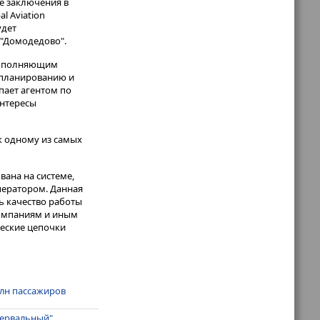
е заключения в
l Aviation
удет
 "Домодедово".
 выполняющим
 планированию и
пает агентом по
интересы
ак одному из самых
вана на системе,
ператором. Данная
ь качество работы
компаниям и иным
ческие цепочки
млн пассажиров
тервальный"