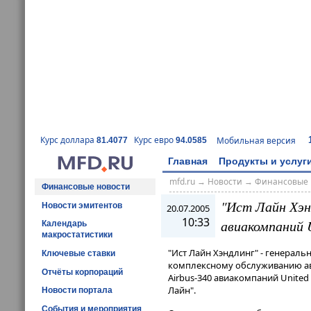
Курс доллара
Курс евро
Мобильная версия
81.4077
94.0585
Главная
Продукты и услуг
mfd.ru
→
Новости
→
Финансовые 
Финансовые новости
"Ист Лайн Хэн
Новости эмитентов
20.07.2005
10:33
авиакомпаний U
Календарь
макростатистики
"Ист Лайн Хэндлинг" - генерал
Ключевые ставки
комплексному обслуживанию ав
Отчёты корпораций
Airbus-340 авиакомпаний United 
Лайн".
Новости портала
События и мероприятия