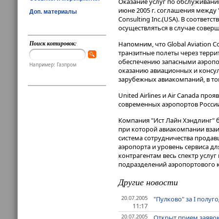
Оказание услуг по обслуживан
июне 2005 г. соглашения между 
Доп. материалы
Consulting Inc.(USA). В соответс
осуществляться в случае сове
Поиск котировок:
Напомним, что Global Aviatio
транзитные полеты через терри
обеспечению запасными аэропорт
Например: Газпром
оказанию авиационных и консул
зарубежных авиакомпаний, в том 
United Airlines и Air Canada п
современных аэропортов России
Компания "Ист Лайн Хэндлинг" б
при которой авиакомпании вза
система сотрудничества продав
аэропорта и уровень сервиса д
контрагентам весь спектр услу
подразделений аэропортового 
Другие новости
20.07.2005
"Пулково" за I полу
11:17
20.07.2005
Открыт прием заяво