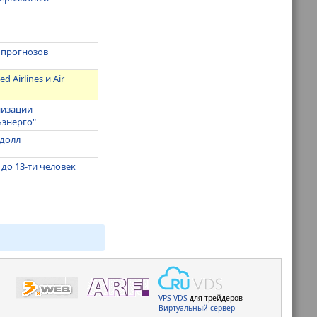
е прогнозов
 Airlines и Air
низации
ьэнерго"
 долл
 до 13-ти человек
VPS
VDS
для трейдеров
Виртуальный сервер