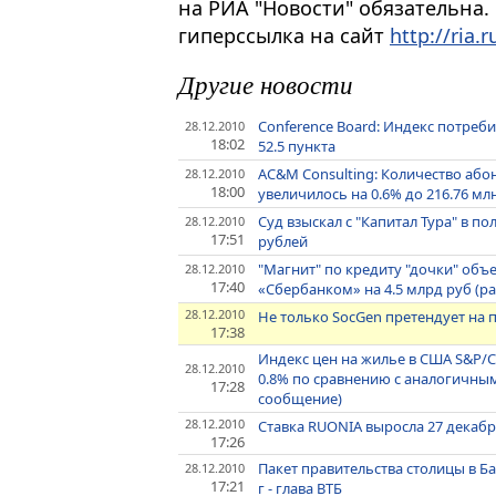
на РИА "Новости" обязательна.
гиперссылка на сайт
http://ria.r
Другие новости
Conference Board: Индекс потреб
28.12.2010
18:02
52.5 пункта
AC&M Consulting: Количество абон
28.12.2010
18:00
увеличилось на 0.6% до 216.76 м
Суд взыскал с "Капитал Тура" в п
28.12.2010
17:51
рублей
"Магнит" по кредиту "дочки" объ
28.12.2010
17:40
«Сбербанком» на 4.5 млрд руб (
28.12.2010
Не только SocGen претендует на п
17:38
Индекс цен на жилье в США S&P/Ca
28.12.2010
0.8% по сравнению с аналогичн
17:28
сообщение)
28.12.2010
Ставка RUONIA выросла 27 декабря 
17:26
Пакет правительства столицы в Б
28.12.2010
17:21
г - глава ВТБ