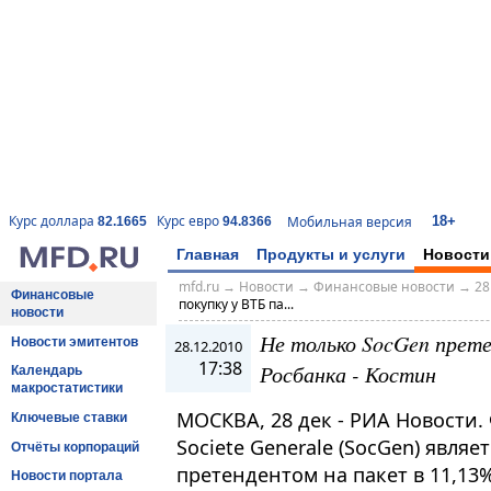
18+
Курс доллара
Курс евро
Мобильная версия
82.1665
94.8366
Главная
Продукты и услуги
Новости
mfd.ru
→
Новости
→
Финансовые новости
→
28
Финансовые
покупку у ВТБ па...
новости
Не только SocGen прете
Новости эмитентов
28.12.2010
17:38
Росбанка - Костин
Календарь
макростатистики
МОСКВА, 28 дек - РИА Новости.
Ключевые ставки
Societe Generale (SocGen) явля
Отчёты корпораций
претендентом на пакет в 11,1
Новости портала