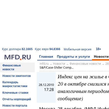
18+
Курс доллара
Курс евро
Мобильная версия
82.1665
94.8366
Главная
Продукты и услуги
Новости
mfd.ru
→
Новости
→
Финансовые новости
→
28
Финансовые
S&P/Case-Shiller Comp...
новости
Индекс цен на жилье в
Новости эмитентов
20 в октябре снизился 
Календарь
28.12.2010
макростатистики
17:28
аналогичным периодом
Ключевые ставки
сообщение)
Отчёты корпораций
Новости портала
Москва, 28 декабря. /МФД-Инф