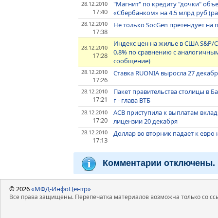
"Магнит" по кредиту "дочки" объ
28.12.2010
17:40
«Сбербанком» на 4.5 млрд руб (
28.12.2010
Не только SocGen претендует на п
17:38
Индекс цен на жилье в США S&P/Ca
28.12.2010
0.8% по сравнению с аналогичн
17:28
сообщение)
28.12.2010
Ставка RUONIA выросла 27 декабря 
17:26
Пакет правительства столицы в Б
28.12.2010
17:21
г - глава ВТБ
АСВ приступила к выплатам вкла
28.12.2010
17:20
лицензии 20 декабря
28.12.2010
Доллар во вторник падает к евр
17:13
Комментарии отключены.
© 2026
«МФД-ИнфоЦентр»
Все права защищены. Перепечатка материалов возможна только со ссы