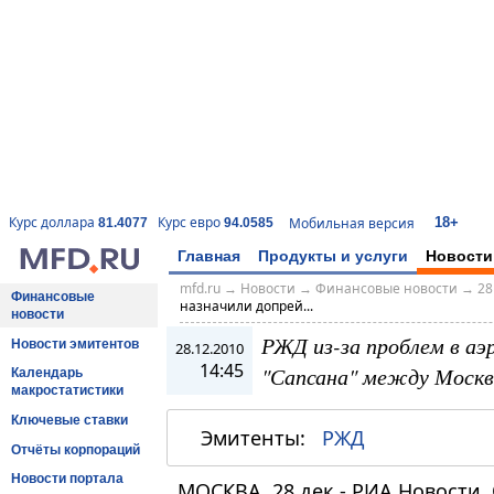
18+
Курс доллара
Курс евро
Мобильная версия
81.4077
94.0585
Главная
Продукты и услуги
Новости
mfd.ru
→
Новости
→
Финансовые новости
→
28
Финансовые
назначили допрей...
новости
РЖД из-за проблем в аэ
Новости эмитентов
28.12.2010
14:45
"Сапсана" между Москв
Календарь
макростатистики
Ключевые ставки
Эмитенты:
РЖД
Отчёты корпораций
Новости портала
МОСКВА, 28 дек - РИА Новости