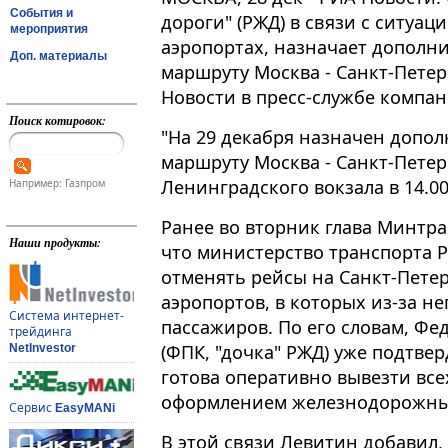
События и
дороги" (РЖД) в связи с ситуа
мероприятия
аэропортах, назначает дополни
Доп. материалы
маршруту Москва - Санкт-Петер
Новости в пресс-службе компан
Поиск котировок:
"На 29 декабря назначен допол
маршруту Москва - Санкт-Петер
Ленинградского вокзала в 14.00
Например: Газпром
Ранее во вторник глава Минтр
Наши продукты:
что министерство транспорта 
отменять рейсы на Санкт-Петер
аэропортов, в которых из-за н
Система интернет-
пассажиров. По его словам, Ф
трейдинга
(ФПК, "дочка" РЖД) уже подтве
NetInvestor
готова оперативно вывезти все
оформлением железнодорожных
Сервис
EasyMANi
В этой связи Левитин добавил,