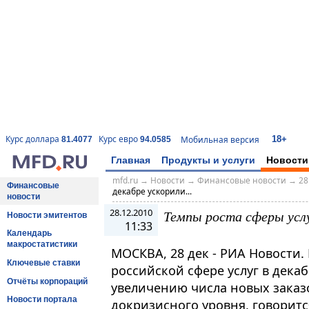
18+
Курс доллара
Курс евро
Мобильная версия
81.4077
94.0585
Главная
Продукты и услуги
Новости
mfd.ru
→
Новости
→
Финансовые новости
→
28
Финансовые
декабре ускорили...
новости
28.12.2010
Темпы роста сферы услу
Новости эмитентов
11:33
Календарь
макростатистики
МОСКВА, 28 дек - РИА Новости.
Ключевые ставки
российской сфере услуг в декаб
Отчёты корпораций
увеличению числа новых заказо
Новости портала
докризисного уровня, говоритс