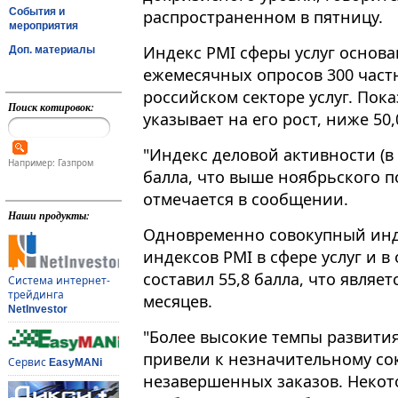
События и
распространенном в пятницу.
мероприятия
Индекс PMI сферы услуг основа
Доп. материалы
ежемесячных опросов 300 част
российском секторе услуг. Пок
Поиск котировок:
указывает на его рост, ниже 50
"Индекс деловой активности (в д
Например: Газпром
балла, что выше ноябрьского по
отмечается в сообщении.
Наши продукты:
Одновременно совокупный инд
индексов PMI в сфере услуг и 
составил 55,8 балла, что явля
Система интернет-
трейдинга
месяцев.
NetInvestor
"Более высокие темпы развития
привели к незначительному с
Сервис
EasyMANi
незавершенных заказов. Некот