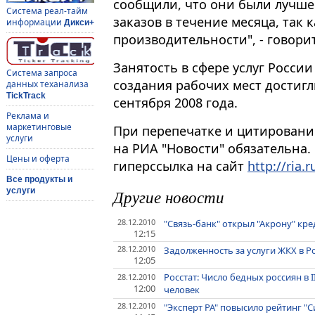
сообщили, что они были лучше
Система реал-тайм
заказов в течение месяца, так
информации
Дикси+
производительности", - говори
Занятость в сфере услуг Росси
Система запроса
создания рабочих мест достигл
данных теханализа
TickTrack
сентября 2008 года.
Реклама и
маркетинговые
При перепечатке и цитировани
услуги
на РИА "Новости" обязательна.
Цены и оферта
гиперссылка на сайт
http://ria.r
Все продукты и
Другие новости
услуги
28.12.2010
"Связь-банк" открыл "Акрону" кр
12:15
28.12.2010
Задолженность за услуги ЖКХ в Р
12:05
Росстат: Число бедных россиян в I
28.12.2010
12:00
человек
28.12.2010
"Эксперт РА" повысило рейтинг "С