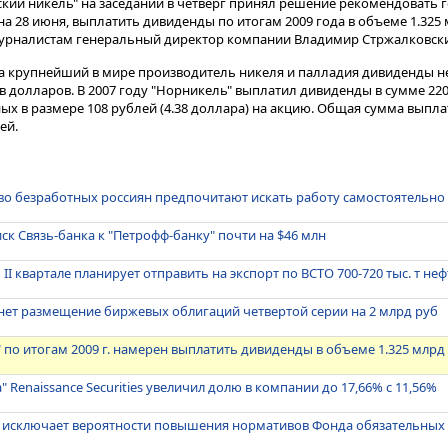
кий никель" на заседании в четверг принял решение рекомендовать
а 28 июня, выплатить дивиденды по итогам 2009 года в объеме 1.325 
 журналистам генеральный директор компании Владимир Стржалковск
ода крупнейший в мире производитель никеля и палладия дивиденды н
в долларов. В 2007 году "Норникель" выплатил дивиденды в сумме 220
х в размере 108 рублей (4.38 доллара) на акцию. Общая сумма выплат
ей.
во безработных россиян предпочитают искать работу самостоятельно
ск Связь-банка к "Петрофф-банку" почти на $46 млн
 II квартале планирует отправить на экспорт по ВСТО 700-720 тыс. т не
нет размещение биржевых облигаций четвертой серии на 2 млрд руб
 по итогам 2009 г. намерен выплатить дивиденды в объеме 1.325 млрд
 Renaissance Securities увеличил долю в компании до 17,66% с 11,56%
е исключает вероятности повышения нормативов Фонда обязательных 