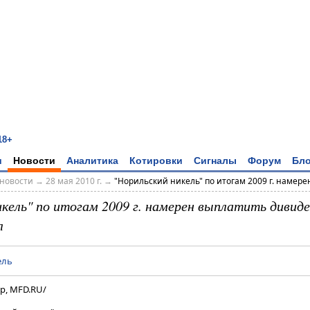
18+
и
Новости
Аналитика
Котировки
Сигналы
Форум
Бло
новости
→
28 мая 2010 г.
→
"Норильский никель" по итогам 2009 г. намерен 
икель" по итогам 2009 г. намерен выплатить дивид
л
ель
р, MFD.RU/