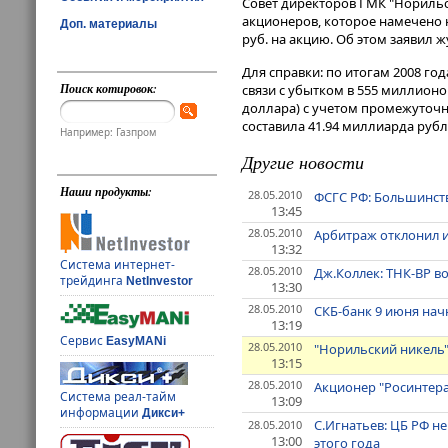
Совет директоров ГМК "Норильс
акционеров, которое намечено н
Доп. материалы
руб. на акцию. Об этом заявил
Для справки: по итогам 2008 г
Поиск котировок:
связи с убытком в 555 миллионо
доллара) с учетом промежуточны
составила 41.94 миллиарда рубл
Например: Газпром
Другие новости
Наши продукты:
28.05.2010
ФСГС РФ: Большинст
13:45
28.05.2010
Арбитраж отклонил и
13:32
Система интернет-
28.05.2010
Дж.Коллек: ТНК-ВР во
трейдинга
NetInvestor
13:30
28.05.2010
СКБ-банк 9 июня нач
13:19
Сервис
EasyMANi
28.05.2010
"Норильский никель"
13:15
28.05.2010
Акционер "Росинтера"
Система реал-тайм
13:09
информации
Дикси+
С.Игнатьев: ЦБ РФ н
28.05.2010
13:00
этого года