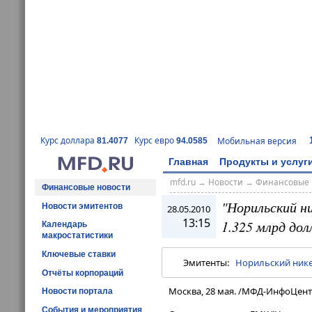
Курс доллара
Курс евро
Мобильная версия
81.4077
94.0585
Главная
Продукты и услуг
mfd.ru
→
Новости
→
Финансовые 
Финансовые новости
"Норильский н
Новости эмитентов
28.05.2010
13:15
1.325 млрд дол
Календарь
макростатистики
Ключевые ставки
Эмитенты:
Норильский ник
Отчёты корпораций
Москва, 28 мая. /МФД-ИнфоЦент
Новости портала
События и мероприятия