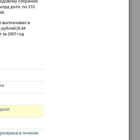
 годовому собранию
млрд долл. по 210
ий.
е выплачивал в
 рублей (9.34
 за 2007 год
фти
 долл
резервов в течение