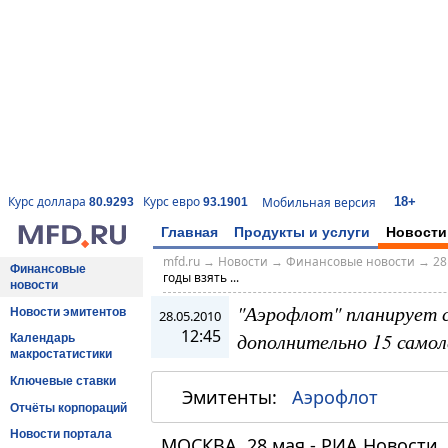
18+
Курс доллара
Курс евро
Мобильная версия
80.9293
93.1901
Главная
Продукты и услуги
Новости
mfd.ru
→
Новости
→
Финансовые новости
→
28
Финансовые
годы взять ...
новости
"Аэрофлот" планирует с 
Новости эмитентов
28.05.2010
12:45
дополнительно 15 само
Календарь
макростатистики
Ключевые ставки
Эмитенты:
Аэрофлот
Отчёты корпораций
Новости портала
МОСКВА, 28 мая - РИА Новости.