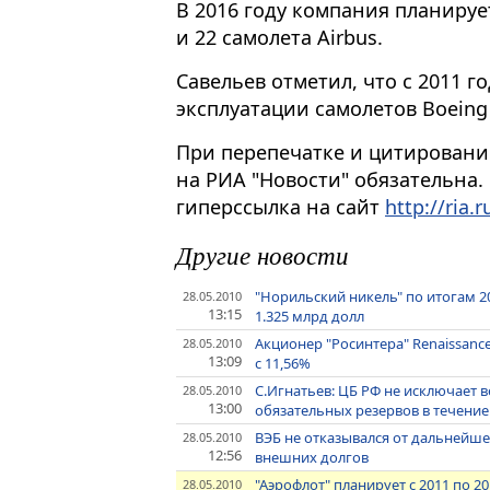
В 2016 году компания планирует
и 22 самолета Airbus.
Савельев отметил, что с 2011 г
эксплуатации самолетов Boeing 
При перепечатке и цитировани
на РИА "Новости" обязательна.
гиперссылка на сайт
http://ria.r
Другие новости
"Норильский никель" по итогам 2
28.05.2010
13:15
1.325 млрд долл
Акционер "Росинтера" Renaissance
28.05.2010
13:09
с 11,56%
С.Игнатьев: ЦБ РФ не исключает
28.05.2010
13:00
обязательных резервов в течение
ВЭБ не отказывался от дальнейш
28.05.2010
12:56
внешних долгов
"Аэрофлот" планирует с 2011 по 2
28.05.2010