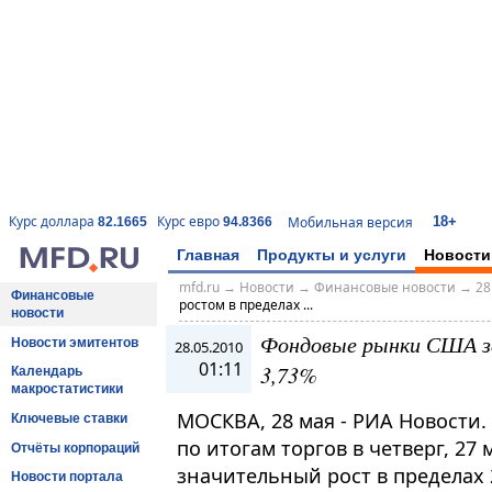
18+
Курс доллара
Курс евро
Мобильная версия
82.1665
94.8366
Главная
Продукты и услуги
Новости
mfd.ru
→
Новости
→
Финансовые новости
→
28
Финансовые
ростом в пределах ...
новости
Фондовые рынки США за
Новости эмитентов
28.05.2010
01:11
3,73%
Календарь
макростатистики
МОСКВА, 28 мая - РИА Новости
Ключевые ставки
по итогам торгов в четверг, 27
Отчёты корпораций
значительный рост в пределах 
Новости портала