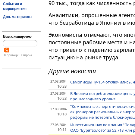
90 тыс., тогда как численность
События и
мероприятия
Аналитики, опрошенные агентс
Доп. материалы
что безработица в Японии в ию
Экономисты отмечают, что япо
Поиск котировок:
постоянные рабочие места и н
что привело к падению зарплат
Например: Газпром
ситуацию на рынке труда.
Другие новости
27.08.2004
Самописцы Ту-154 отключились, н
10:33
В Японии потребительские цены у
27.08.2004
10:28
прошлогоднего уровня
"Комплексные энергетические си
27.08.2004
акционеров региональных энерго
10:18
реформы не потерять блокирую
Инвестиционная компания "Поляр
27.08.2004
10:11
ОАО "Бурятзолото" за 53.718 млн 