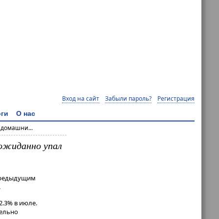
Вход на сайт
Забыли пароль?
Регистрация
ги
О нас
 домашни...
еожиданно упал
 предыдущим
.
.3% в июле.
тельно