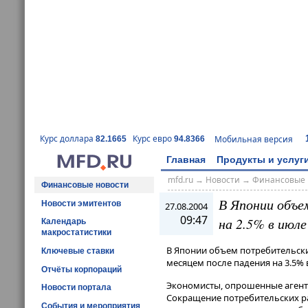
Курс доллара
Курс евро
Мобильная версия
82.1665
94.8366
Главная
Продукты и услуг
mfd.ru
→
Новости
→
Финансовые 
Финансовые новости
В Японии объе
Новости эмитентов
27.08.2004
09:47
на 2.5% в июл
Календарь
макростатистики
В Японии объем потребительски
Ключевые ставки
месяцем после падения на 3.5% 
Отчёты корпораций
Экономисты, опрошенные агентс
Новости портала
Сокращение потребительских ра
События и мероприятия