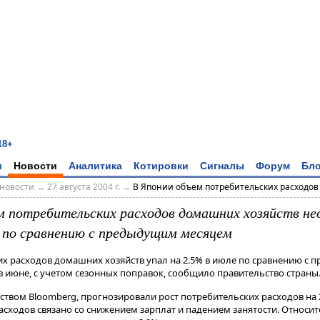
18+
и
Новости
Аналитика
Котировки
Сигналы
Форум
Бло
новости
→
27 августа 2004 г.
→
В Японии объем потребительских расходов
м потребительских расходов домашних хозяйств н
е по сравнению с предыдущим месяцем
х расходов домашних хозяйств упал на 2.5% в июле по сравнению с
в июне, с учетом сезонных поправок, сообщило правительство страны
твом Bloomberg, прогнозировали рост потребительских расходов на 2
сходов связано со снижением зарплат и падением занятости. Относи