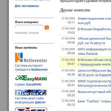
прошлогоднего уровня потребит
Доп. материалы
Другие новости
Инвестиционная комп
27.08.2004
Поиск котировок:
10:11
млн руб
27.08.2004
В Японии безработица
10:03
Например: Газпром
Объем денежной базы
27.08.2004
09:58
руб. на 16 августа
Наши продукты:
МНС информирует кли
27.08.2004
09:56
семь банков
В Японии объем потр
27.08.2004
09:47
с предыдущим меся
Система интернет-
трейдинга
NetInvestor
Цена октябрьских фью
27.08.2004
09:38
40.33 долл. за баррел
ММК подписал контр
27.08.2004
Сервис
09:31
EasyMANi
Металлургическое обо
27.08.2004
Внешнеторговый обор
09:20
Система реал-тайм
27.08.2004
Банк "Глобэкс" откр
информации
Дикси+
09:10