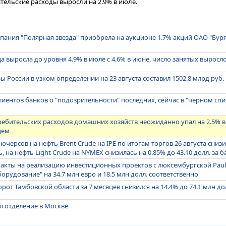
ельские расходы выросли на 2.9% в июле.
ания "Полярная звезда" приобрела на аукционе 1.7% акций ОАО "Бурят
 выросла до уровня 4.9% в июле с 4.6% в июне, число занятых выросло
 России в узком определении на 23 августа составил 1502.8 млрд руб.
ентов банков о "подозрительности" последних, сейчас в "черном спи
ебительских расходов домашних хозяйств неожиданно упал на 2.5% 
цем
черсов на нефть Brent Crude на IPE по итогам торгов 26 августа снизи
ь, на нефть Light Crude на NYMEX снизилась на 0.85% до 43.10 долл. за 
акты на реализацию инвестиционных проектов с люксембургской Paul
рудование" на 34.7 млн евро и 18.5 млн долл. соответственно
от Тамбовской области за 7 месяцев снизился на 14.4% до 74.1 млн до
ыл отделение в Москве