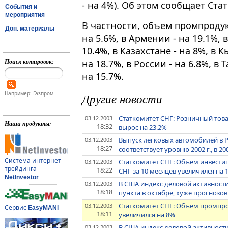
- на 4%). Об этом сообщает Ста
События и
мероприятия
В частности, объем промпроду
Доп. материалы
на 5.6%, в Армении - на 19.1%, в
10.4%, в Казахстане - на 8%, в 
Поиск котировок:
на 18.7%, в России - на 6.8%, в 
на 15.7%.
Например: Газпром
Другие новости
Статкомитет СНГ: Розничный това
03.12.2003
Наши продукты:
18:32
вырос на 23.2%
Выпуск легковых автомобилей в РФ
03.12.2003
18:27
соответствует уровню 2002 г., в 20
Система интернет-
Статкомитет СНГ: Объем инвестиц
03.12.2003
трейдинга
18:22
СНГ за 10 месяцев увеличился на 
NetInvestor
В США индекс деловой активности в
03.12.2003
18:18
пункта в октябре, хуже прогнозо
Статкомитет СНГ: Объем промпро
03.12.2003
Сервис
EasyMANi
18:11
увеличился на 8%
В США индекс деловой активности в
03.12.2003