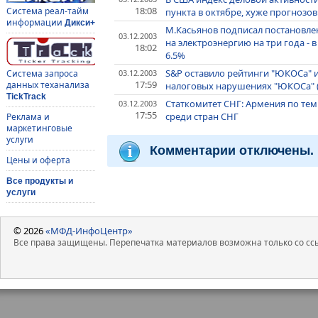
18:08
Система реал-тайм
пункта в октябре, хуже прогнозов
информации
Дикси+
М.Касьянов подписал постановле
03.12.2003
на электроэнергию на три года - в 20
18:02
6.5%
S&P оставило рейтинги "ЮКОСа" 
03.12.2003
Система запроса
17:59
данных теханализа
налоговых нарушениях "ЮКОСа" 
TickTrack
Статкомитет СНГ: Армения по темп
03.12.2003
17:55
среди стран СНГ
Реклама и
маркетинговые
услуги
Комментарии отключены.
Цены и оферта
Все продукты и
услуги
© 2026
«МФД-ИнфоЦентр»
Все права защищены. Перепечатка материалов возможна только со ссы