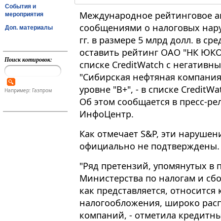
События и
Международное рейтинговое аге
мероприятия
сообщениями о налоговых нару
Доп. материалы
гг. в размере 5 млрд долл. в с
оставить рейтинг ОАО "НК ЮКОС
Поиск котировок:
списке CreditWatch с негативн
"Сибирская нефтяная компания"
уровне "В+", - в списке Credit
Например: Газпром
Об этом сообщается в пресс-р
ИнфоЦентр.
Как отмечает S&P, эти наруше
официально не подтверждены.
"Ряд претензий, упомянутых в 
Министерства по налогам и сбо
как представляется, относится
налогообложения, широко рас
компаний, - отметила кредитны