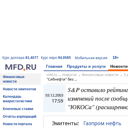
18+
Курс доллара
Курс евро
Мобильная версия
81.4077
94.0585
Главная
Продукты и услуги
Новости
mfd.ru
→
Новости
→
Финансовые новости
→
3 
Финансовые
"Сибнефти" без ...
новости
S&P оставило рейтин
Новости эмитентов
03.12.2003
изменений после сообщ
Календарь
17:59
макростатистики
"ЮКОСа" (расширенно
Ключевые ставки
Отчёты корпораций
Эмитенты:
Газпром нефть
Новости портала