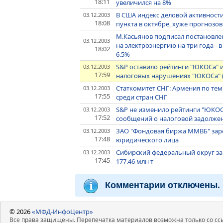
18:11
увеличился на 8%
В США индекс деловой активности в
03.12.2003
18:08
пункта в октябре, хуже прогнозов
М.Касьянов подписал постановле
03.12.2003
на электроэнергию на три года - в 20
18:02
6.5%
S&P оставило рейтинги "ЮКОСа" 
03.12.2003
17:59
налоговых нарушениях "ЮКОСа" 
Статкомитет СНГ: Армения по темп
03.12.2003
17:55
среди стран СНГ
S&P не изменило рейтинги "ЮКОС
03.12.2003
17:52
сообщений о налоговой задолжен
ЗАО "Фондовая биржа ММВБ" заре
03.12.2003
17:48
юридического лица
Сибирский федеральный округ за 
03.12.2003
17:45
177.46 млн т
Комментарии отключены.
© 2026
«МФД-ИнфоЦентр»
Все права защищены. Перепечатка материалов возможна только со ссы