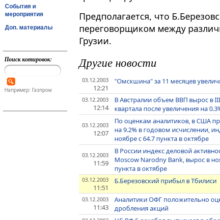
События и
Предполагается, что Б.Березо
мероприятия
переговорщиком между разли
Доп. материалы
Грузии.
Другие новости
Поиск котировок:
03.12.2003
"Омскшина" за 11 месяцев увелич
12:21
Например: Газпром
В Австралии объем ВВП вырос в I
03.12.2003
12:14
квартала после увеличения на 0.3%
По оценкам аналитиков, в США пр
03.12.2003
на 9.2% в годовом исчислении, инд
12:07
ноябре с 64.7 пункта в октябре
В России индекс деловой активнос
03.12.2003
Moscow Narodny Bank, вырос в ноя
11:59
пункта в октябре
03.12.2003
Б.Березовский прибыл в Тбилиси
11:51
Аналитики ОФГ положительно оц
03.12.2003
11:43
дробления акций