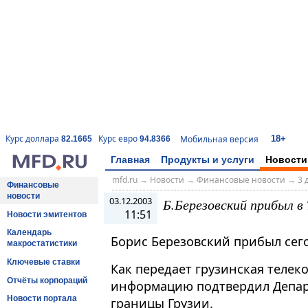
18+
Курс доллара
Курс евро
Мобильная версия
82.1665
94.8366
Главная
Продукты и услуги
Новости
mfd.ru
→
Новости
→
Финансовые новости
→
3 
Финансовые
новости
03.12.2003
Б.Березовский прибыл в
11:51
Новости эмитентов
Календарь
Борис Березовский прибыл сег
макростатистики
Ключевые ставки
Как передает грузинская телеко
Отчёты корпораций
информацию подтвердил Депар
Новости портала
границы Грузии.